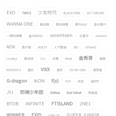
EXO
少女时代
TWICE
BLACK PINK
NCT DREAM
WANNA ONE
赖冠霖
周间偶像
周刊idol
音乐银行
seventeen
一周的偶像
金SAMUEL
王嘉尔
Jackson
AOA
周子瑜
NUEST
人气歌谣
JBJ
Gfriend
金秀贤
Lovelyz
周洁琼
I.O.I
泫雅
Mnet
画报
VIXX
MONSTA X
图片
演员
OH MY GIRL
裴秀智
G-dragon
iKON
f(x)
PSY
热恋
GOT7
JYJ
防弹少年团
SHINee
Red Velvet
李敏镐
BTOB
INFINITE
FTISLAND
2NE1
WINNER
EXID
SUPER JUNIOR
CNBLUE