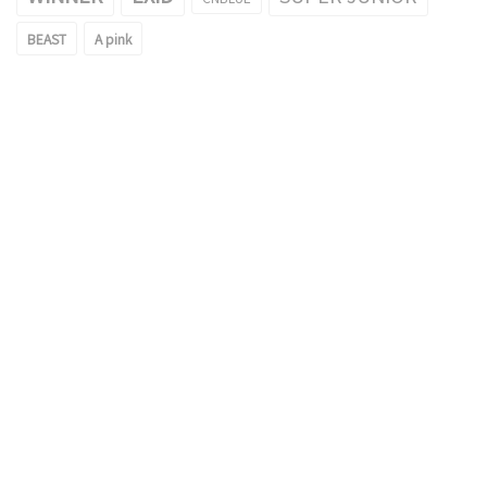
BEAST
A pink