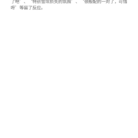
了吧’、‘特别雪炫损失的氛围’、‘很般配的一对了，可惜
呀’等留了反应。