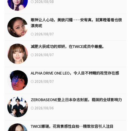
2026/08/08
眼神让人心动，美貌闪耀……安宥真，就算瞪着看也很
漂亮呢
2026/08/07
减肥大获成功的郑妍，在TWICE成员中最瘦。
2026/08/07
ALPHA DRIVE ONE LEO，令人目不转睛的视觉存在感
2026/08/07
ZEROBASEONE登上日本杂志封面，稳固的全球影响力
2026/08/06
TWICE娜璉，花背景感性自拍…精致妆容引人注目