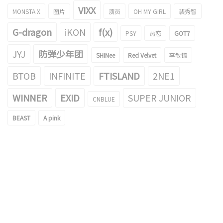
VIXX
MONSTA X
图片
演员
OH MY GIRL
裴秀智
G-dragon
iKON
f(x)
PSY
热恋
GOT7
JYJ
防弹少年团
SHINee
Red Velvet
李敏镐
BTOB
INFINITE
FTISLAND
2NE1
WINNER
EXID
SUPER JUNIOR
CNBLUE
BEAST
A pink