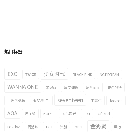
热门标签
EXO
少女时代
TWICE
BLACK PINK
NCT DREAM
WANNA ONE
赖冠霖
周间偶像
周刊idol
音乐银行
seventeen
一周的偶像
金SAMUEL
王嘉尔
Jackson
AOA
周子瑜
NUEST
人气歌谣
JBJ
Gfriend
金秀贤
Lovelyz
周洁琼
I.O.I
泫雅
Mnet
画报