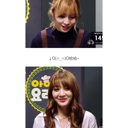
↓O(∩_∩)O哈哈~