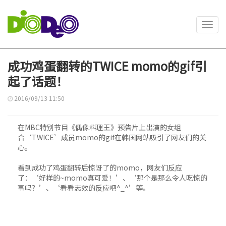
Toggl
navig
成功鸡蛋翻转的TWICE momo的gif引
起了话题！
2016/09/13 11:50
在MBC特别节目《偶像料理王》预告片上出演的女组
合‘TWICE’成员momo的gif在韩国网站吸引了网友们的关
心。
看到成功了鸡蛋翻转后惊讶了的momo，网友们反应
了：‘好样的~momo真可爱！’、‘那个是那么令人吃惊的
事吗？’、‘看看志效的反应吧^_^’等。