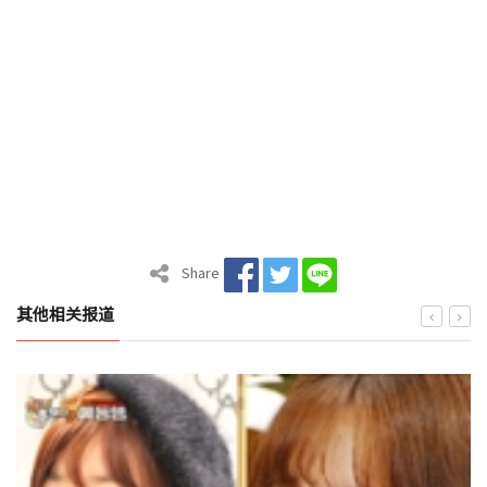
Share
其他相关报道