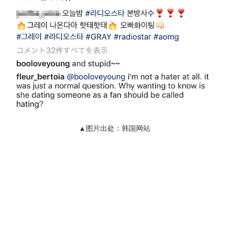
▲图片出处：韩国网站