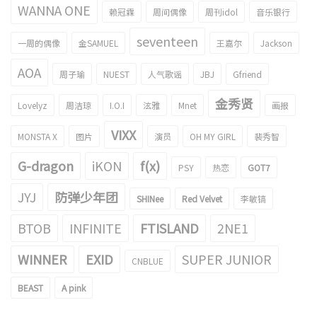
WANNA ONE
赖冠霖
周间偶像
周刊idol
音乐银行
seventeen
一周的偶像
金SAMUEL
王嘉尔
Jackson
AOA
周子瑜
NUEST
人气歌谣
JBJ
Gfriend
金秀贤
Lovelyz
周洁琼
I.O.I
泫雅
Mnet
画报
VIXX
MONSTA X
图片
演员
OH MY GIRL
裴秀智
G-dragon
iKON
f(x)
PSY
热恋
GOT7
JYJ
防弹少年团
SHINee
Red Velvet
李敏镐
BTOB
INFINITE
FTISLAND
2NE1
WINNER
EXID
SUPER JUNIOR
CNBLUE
BEAST
A pink