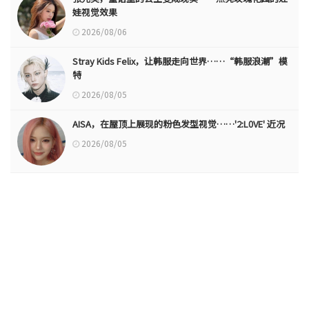
娃视觉效果
2026/08/06
Stray Kids Felix，让韩服走向世界……“韩服浪潮”模
特
2026/08/05
AISA，在屋顶上展现的粉色发型视觉……'2:L0VE' 近况
2026/08/05