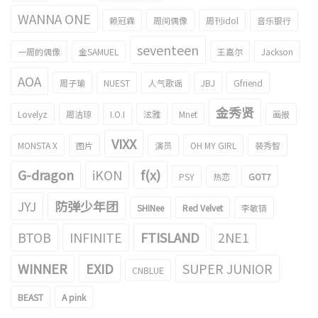
WANNA ONE
赖冠霖
周间偶像
周刊idol
音乐银行
seventeen
一周的偶像
金SAMUEL
王嘉尔
Jackson
AOA
周子瑜
NUEST
人气歌谣
JBJ
Gfriend
金秀贤
Lovelyz
周洁琼
I.O.I
泫雅
Mnet
画报
VIXX
MONSTA X
图片
演员
OH MY GIRL
裴秀智
G-dragon
iKON
f(x)
PSY
热恋
GOT7
JYJ
防弹少年团
SHINee
Red Velvet
李敏镐
BTOB
INFINITE
FTISLAND
2NE1
WINNER
EXID
SUPER JUNIOR
CNBLUE
BEAST
A pink