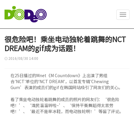
Toggl
navig
很危险吧！乘坐电动独轮着跳舞的NCT
DREAM的gif成为话题！
2016/08/30 14:00
在25日播过的Mnet《M Countdown》上出演了男组
合'NCT'单位的'NCT DREAM'，以首发专辑'Chewing
Gum’表演的成员们的gif 在韩国网站吸引了网友们的关心。
看了乘坐电动独轮着跳舞的成员的照片的网友们：‘很危险
吧！’、‘渽民溜溜转啦~’、‘保持平衡舞蹈得太苦劳
吧！’、‘最近不是旱冰鞋，而电动独轮啊！’等留了评论。