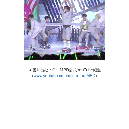
▲图片出处：Ch. MPD公式YouTube频道
（
www.youtube.com/user/mnetMPD
）