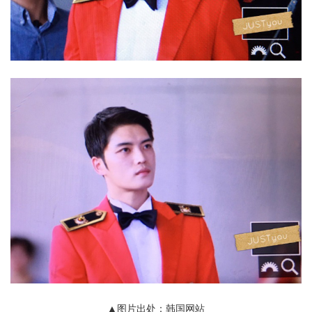
▲图片出处：韩国网站