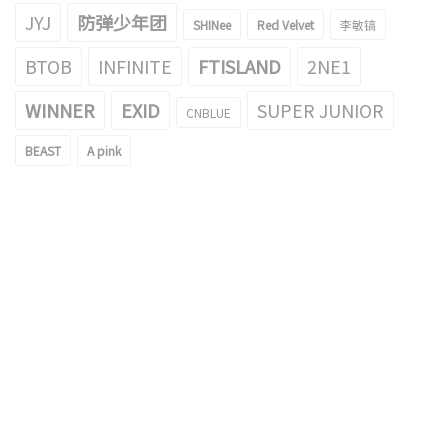
JYJ
防弹少年团
SHINee
Red Velvet
李敏镐
BTOB
INFINITE
FTISLAND
2NE1
WINNER
EXID
SUPER JUNIOR
CNBLUE
BEAST
A pink