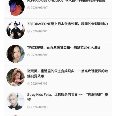
ALPHA DRIVE ONE LEO，令人目不转睛的视觉存在感
2026/08/07
ZEROBASEONE登上日本杂志封面，稳固的全球影响力
2026/08/06
TWICE娜璉，花背景感性自拍…精致妆容引人注目
2026/08/06
张元英，童话里的公主变成现实……点亮玫瑰花园的娃
娃视觉效果
2026/08/06
Stray Kids Felix，让韩服走向世界……“韩服浪潮”模
特
2026/08/05