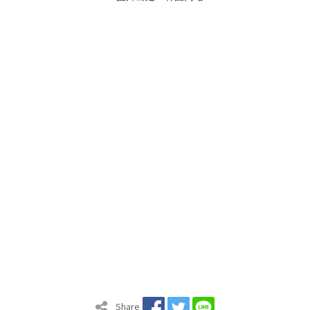
Share