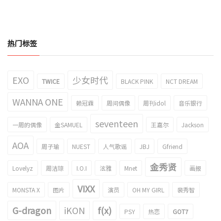
热门标签
EXO
少女时代
TWICE
BLACK PINK
NCT DREAM
WANNA ONE
赖冠霖
周间偶像
周刊idol
音乐银行
seventeen
一周的偶像
金SAMUEL
王嘉尔
Jackson
AOA
周子瑜
NUEST
人气歌谣
JBJ
Gfriend
金秀贤
Lovelyz
周洁琼
I.O.I
泫雅
Mnet
画报
VIXX
MONSTA X
图片
演员
OH MY GIRL
裴秀智
G-dragon
iKON
f(x)
PSY
热恋
GOT7