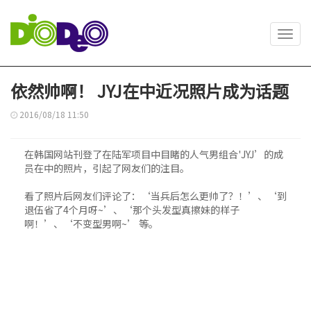
Toggl
navig
依然帅啊！ JYJ在中近况照片成为话题
2016/08/18 11:50
在韩国网站刊登了在陆军项目中目睹的人气男组合'JYJ’的成
员在中的照片，引起了网友们的注目。
看了照片后网友们评论了：‘当兵后怎么更帅了？！’、‘到
退伍省了4个月呀~’、‘那个头发型真擦妹的样子
啊！’、‘不变型男啊~’ 等。