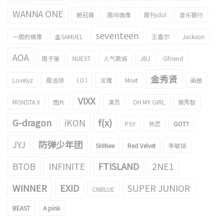
WANNA ONE
赖冠霖
周间偶像
周刊idol
音乐银行
seventeen
一周的偶像
金SAMUEL
王嘉尔
Jackson
AOA
周子瑜
NUEST
人气歌谣
JBJ
Gfriend
金秀贤
Lovelyz
周洁琼
I.O.I
泫雅
Mnet
画报
VIXX
MONSTA X
图片
演员
OH MY GIRL
裴秀智
G-dragon
iKON
f(x)
PSY
热恋
GOT7
JYJ
防弹少年团
SHINee
Red Velvet
李敏镐
BTOB
INFINITE
FTISLAND
2NE1
WINNER
EXID
SUPER JUNIOR
CNBLUE
BEAST
A pink