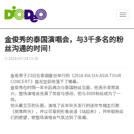
Toggl
navig
金俊秀的泰国演唱会，与3千多名的粉
丝沟通的时间！
2016/07/24 15:20
金俊秀于23日在泰国曼谷举行的《2016 XIA 5th ASIA TOUR
CONCERT》盛况空前地落下了帷幕。
金俊秀在时隔一年半后再次与泰国粉丝见面，他表示非常高
兴，整场演唱会充满了笑容与感动，他与3000粉丝成为了一
体。
他头戴艾莎的头箍，演唱了去年秋天发行的迷你专辑主打歌
《就像昨天》，并以可爱的形象说道《站起来》，并听取粉丝
们的愿望，使整场演唱会气氛达到了高潮。