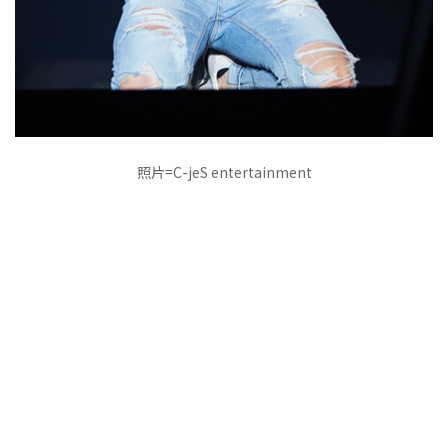
照片=C-jeS entertainment