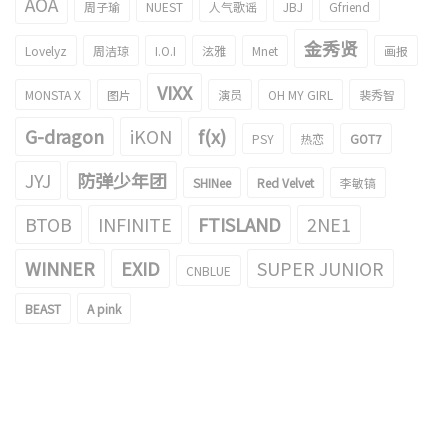
AOA
周子瑜
NUEST
人气歌谣
JBJ
Gfriend
金秀贤
Lovelyz
周洁琼
I.O.I
泫雅
Mnet
画报
VIXX
MONSTA X
图片
演员
OH MY GIRL
裴秀智
G-dragon
iKON
f(x)
PSY
热恋
GOT7
JYJ
防弹少年团
SHINee
Red Velvet
李敏镐
BTOB
INFINITE
FTISLAND
2NE1
WINNER
EXID
SUPER JUNIOR
CNBLUE
BEAST
A pink