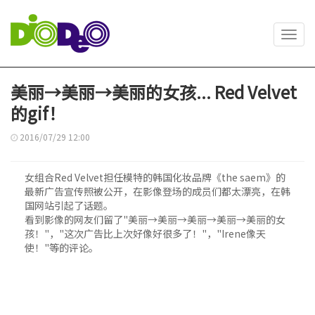
Toggl
navig
美丽→美丽→美丽的女孩... Red Velvet
的gif！
2016/07/29 12:00
女组合Red Velvet担任模特的韩国化妆品牌《the saem》的
最新广告宣传照被公开，在影像登场的成员们都太漂亮，在韩
国网站引起了话题。
看到影像的网友们留了"美丽→美丽→美丽→美丽→美丽的女
孩！"，"这次广告比上次好像好很多了！"，"Irene像天
使！"等的评论。