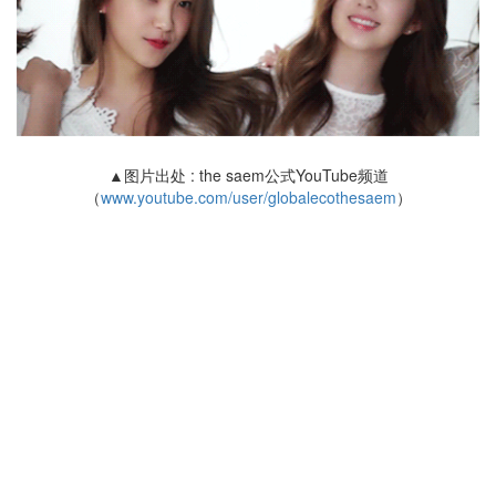
▲图片出处 : the saem公式YouTube频道
（
www.youtube.com/user/globalecothesaem
）