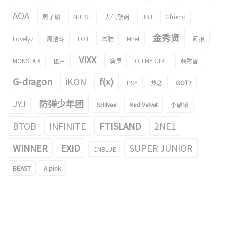
AOA
周子瑜
NUEST
人气歌谣
JBJ
Gfriend
金秀贤
Lovelyz
周洁琼
I.O.I
泫雅
Mnet
画报
VIXX
MONSTA X
图片
演员
OH MY GIRL
裴秀智
G-dragon
iKON
f(x)
PSY
热恋
GOT7
JYJ
防弹少年团
SHINee
Red Velvet
李敏镐
BTOB
INFINITE
FTISLAND
2NE1
WINNER
EXID
SUPER JUNIOR
CNBLUE
BEAST
A pink