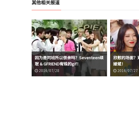
其他相关报道
因为是同班所以很亲吗？Seventeen硕
欣慰的场面？观
珉 & GFRIEND宥珠的gif！
婑斌！
2016/07/28
2016/07/27