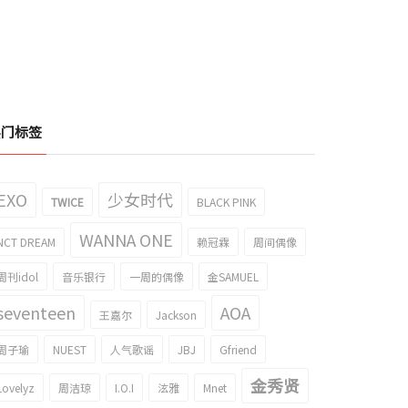
热门标签
EXO
少女时代
TWICE
BLACK PINK
WANNA ONE
NCT DREAM
赖冠霖
周间偶像
周刊idol
音乐银行
一周的偶像
金SAMUEL
seventeen
AOA
王嘉尔
Jackson
周子瑜
NUEST
人气歌谣
JBJ
Gfriend
金秀贤
Lovelyz
周洁琼
I.O.I
泫雅
Mnet