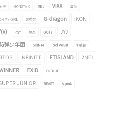
VIXX
画报
MONSTA X
图片
演员
G-dragon
iKON
OH MY GIRL
裴秀智
f(x)
JYJ
PSY
热恋
GOT7
防弹少年团
SHINee
Red Velvet
李敏镐
第一是GFRIEND获得的...Seventeen胜
BTOB
INFINITE
FTISLAND
2NE1
RIEND挑战集中自拍！最新版本
宽高兴个什么劲儿啊！
016/07/25
2016/07/22
WINNER
EXID
CNBLUE
SUPER JUNIOR
BEAST
A pink