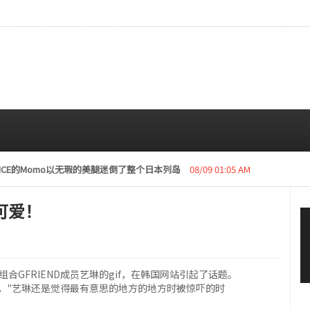
复活动“下周开始安排日程”
08/08 01:05 AM
可爱！
，女组合GFRIEND成员艺琳的gif，在韩国网站引起了话题。
，"艺琳还是觉得最有意思的地方的地方时被惊吓的时