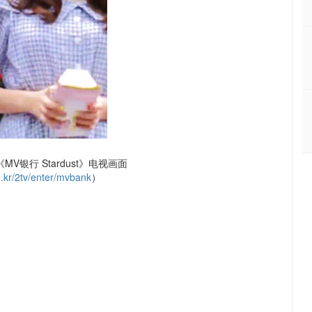
《MV银行 Stardust》电视画面
.kr/2tv/enter/mvbank
）