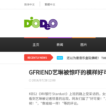
简体中文
繁體中文
主页
新闻
图片
RECENTLY NEWS
LE SSERAFIM金彩元恢
NEW
GFRIEND艺琳被惊吓的模样好
2016/07/28 12:00
KBS2《MV银行 Stardust》上班的路上受采访的
看到艺琳被记者惊喜的出现，网友们留了"好可爱！"
候！"，"像娃娃一样！"等的评论。