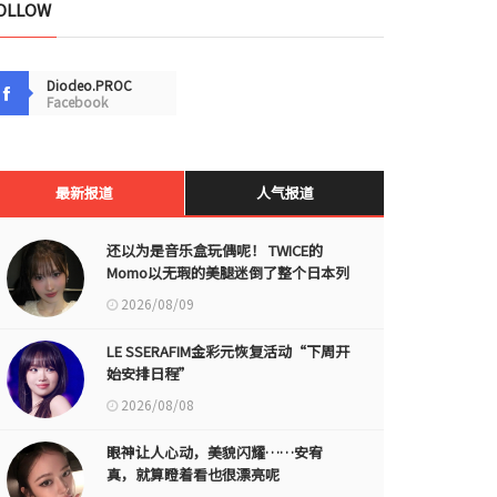
OLLOW
Diodeo.PROC
Facebook
最新报道
人气报道
还以为是音乐盒玩偶呢！ TWICE的
Momo以无瑕的美腿迷倒了整个日本列
岛
2026/08/09
LE SSERAFIM金彩元恢复活动“下周开
始安排日程”
2026/08/08
眼神让人心动，美貌闪耀……安宥
真，就算瞪着看也很漂亮呢