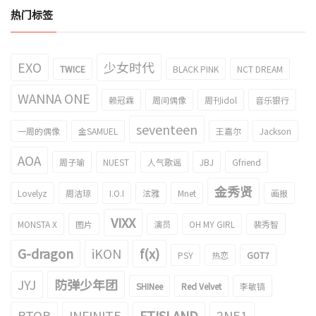
热门标签
EXO
少女时代
TWICE
BLACK PINK
NCT DREAM
WANNA ONE
赖冠霖
周间偶像
周刊idol
音乐银行
seventeen
一周的偶像
金SAMUEL
王嘉尔
Jackson
AOA
周子瑜
NUEST
人气歌谣
JBJ
Gfriend
金秀贤
Lovelyz
周洁琼
I.O.I
泫雅
Mnet
画报
VIXX
MONSTA X
图片
演员
OH MY GIRL
裴秀智
G-dragon
iKON
f(x)
PSY
热恋
GOT7
JYJ
防弹少年团
SHINee
Red Velvet
李敏镐
BTOB
INFINITE
FTISLAND
2NE1