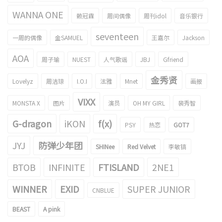
WANNA ONE
赖冠霖
周间偶像
周刊idol
音乐银行
seventeen
一周的偶像
金SAMUEL
王嘉尔
Jackson
AOA
周子瑜
NUEST
人气歌谣
JBJ
Gfriend
金秀贤
Lovelyz
周洁琼
I.O.I
泫雅
Mnet
画报
VIXX
MONSTA X
图片
演员
OH MY GIRL
裴秀智
G-dragon
iKON
f(x)
PSY
热恋
GOT7
JYJ
防弹少年团
SHINee
Red Velvet
李敏镐
BTOB
INFINITE
FTISLAND
2NE1
WINNER
EXID
SUPER JUNIOR
CNBLUE
BEAST
A pink