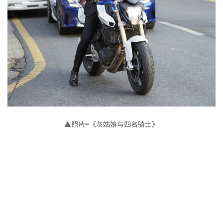
▲照片=《灰姑娘与四名骑士》