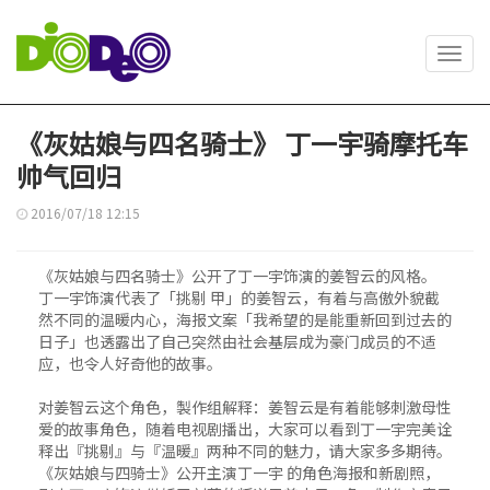
Toggl
navig
《灰姑娘与四名骑士》 丁一宇骑摩托车
帅气回归
2016/07/18 12:15
《灰姑娘与四名骑士》公开了丁一宇饰演的姜智云的风格。
丁一宇饰演代表了「挑剔 甲」的姜智云，有着与高傲外貌截
然不同的温暖内心，海报文案「我希望的是能重新回到过去的
日子」也透露出了自己突然由社会基层成为豪门成员的不适
应，也令人好奇他的故事。
对姜智云这个角色，製作组解释：姜智云是有着能够刺激母性
爱的故事角色，随着电视剧播出，大家可以看到丁一宇完美诠
释出『挑剔』与『温暖』两种不同的魅力，请大家多多期待。
《灰姑娘与四骑士》公开主演丁一宇 的角色海报和新剧照，