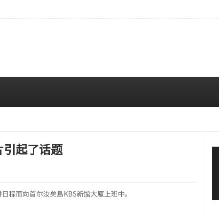
EO，令人目不转睛的视觉存在感
08/07 01:05 AM
照片引起了话题
彩排日程而向首尔汝矣島KBS新馆大厦上班中。