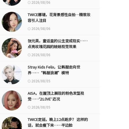
2026/08/06
TWICE娜璉，花背景感性自拍…精致妆
容引人注目
2026/08/06
张元英，童话里的公主变成现实……
点亮玫瑰花园的娃娃视觉效果
2026/08/06
Stray Kids Felix，让韩服走向世
界……“韩服浪潮”模特
2026/08/05
AISA，在屋顶上展现的粉色发型视
觉……'2:L0VE' 近况
2026/08/05
TWICE定延，晚上12点跑步？ 这样的
话，就会瘦下来……半边脸