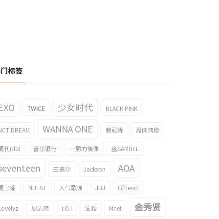
热门标签
EXO
少女时代
TWICE
BLACK PINK
WANNA ONE
NCT DREAM
赖冠霖
周间偶像
周刊idol
音乐银行
一周的偶像
金SAMUEL
seventeen
AOA
王嘉尔
Jackson
周子瑜
NUEST
人气歌谣
JBJ
Gfriend
金秀贤
Lovelyz
周洁琼
I.O.I
泫雅
Mnet