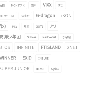
VIXX
画报
MONSTA X
图片
演员
G-dragon
iKON
OH MY GIRL
裴秀智
f(x)
JYJ
PSY
热恋
GOT7
防弹少年团
SHINee
Red Velvet
李敏镐
BTOB
INFINITE
FTISLAND
2NE1
WINNER
EXID
CNBLUE
SUPER JUNIOR
BEAST
A pink