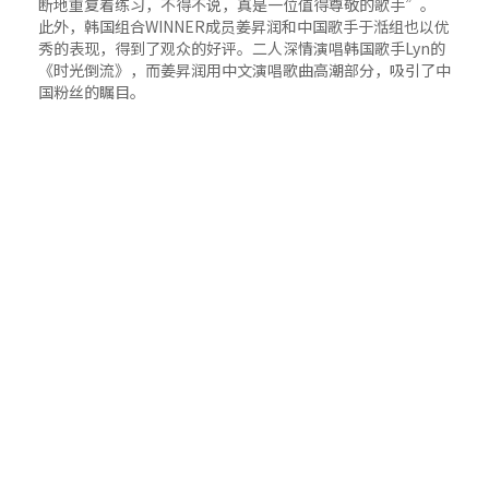
断地重复着练习，不得不说，真是一位值得尊敬的歌手”。
此外，韩国组合WINNER成员姜昇润和中国歌手于湉组也以优
秀的表现，得到了观众的好评。二人深情演唱韩国歌手Lyn的
《时光倒流》，而姜昇润用中文演唱歌曲高潮部分，吸引了中
国粉丝的瞩目。