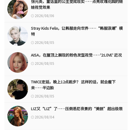
张元英，童话里的公主变成现实……点亮玫瑰花园的娃
娃视觉效果
2026/08/06
Stray Kids Felix，让韩服走向世界……“韩服浪潮”模
特
2026/08/05
AISA，在屋顶上展现的粉色发型视觉……'2:L0VE' 近况
2026/08/05
TWICE定延，晚上12点跑步？ 这样的话，就会瘦下
来……半边脸
2026/08/05
LIZ又“LIZ”了……压倒悉尼夜景的“美貌”超出极限
2026/08/04