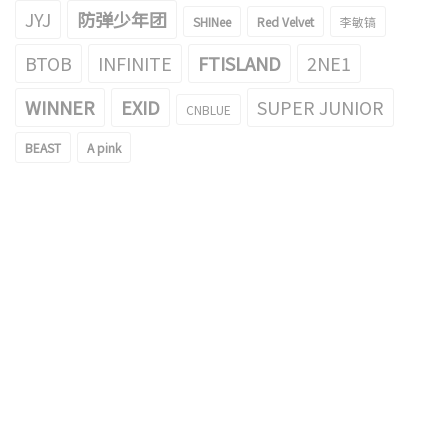
JYJ
防弹少年团
SHINee
Red Velvet
李敏镐
BTOB
INFINITE
FTISLAND
2NE1
WINNER
EXID
SUPER JUNIOR
CNBLUE
BEAST
A pink