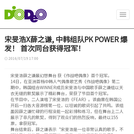
Toggl
navig
宋旻浩X薛之谦, 中韩组队PK POWER 爆
发！ 首次同台获得冠军！
2016/07/19 17:00
宋旻浩薛之谦展幻想舞台 获《作战吧偶像》首个冠军。
14日，在亚洲首档中韩人气偶像歌艺秀《作战吧偶像》第二
期中，韩国组合WINNER成员宋旻浩与中国歌手薛之谦组以天
衣无缝的默契展示了精彩舞台，荣获了节目首个冠军。
在节目中，二人演唱了宋旻浩的《FEAR》。该曲曾在韩国公
开后一扫各大音源榜第一位，以坦诚的歌词引起了共鸣。该组
虽因薛之谦忙碌的行程没能一起彩排和练习，但在舞台上二人
展示了非凡的默契，得到了观众们的热烈反响，最终以155
票，拿获冠军。
舞台结束后，薛之谦表示“宋旻浩是一位非常认真的歌手，不