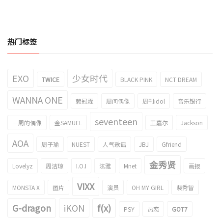
热门标签
EXO
少女时代
TWICE
BLACK PINK
NCT DREAM
WANNA ONE
赖冠霖
周间偶像
周刊idol
音乐银行
seventeen
一周的偶像
金SAMUEL
王嘉尔
Jackson
AOA
周子瑜
NUEST
人气歌谣
JBJ
Gfriend
金秀贤
Lovelyz
周洁琼
I.O.I
泫雅
Mnet
画报
VIXX
MONSTA X
图片
演员
OH MY GIRL
裴秀智
G-dragon
iKON
f(x)
PSY
热恋
GOT7