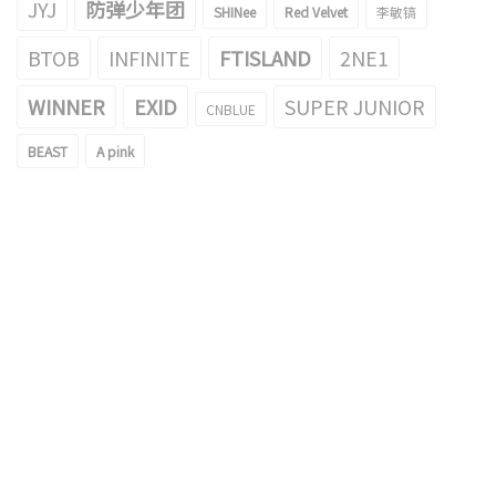
JYJ
防弹少年团
SHINee
Red Velvet
李敏镐
BTOB
INFINITE
FTISLAND
2NE1
WINNER
EXID
SUPER JUNIOR
CNBLUE
BEAST
A pink