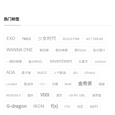
热门标签
EXO
少女时代
TWICE
BLACK PINK
NCT DREAM
WANNA ONE
赖冠霖
周间偶像
周刊idol
音乐银行
seventeen
一周的偶像
金SAMUEL
王嘉尔
Jackson
AOA
周子瑜
NUEST
人气歌谣
JBJ
Gfriend
金秀贤
Lovelyz
周洁琼
I.O.I
泫雅
Mnet
画报
VIXX
MONSTA X
图片
演员
OH MY GIRL
裴秀智
G-dragon
iKON
f(x)
PSY
热恋
GOT7