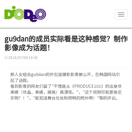
Toggl
navig
gu9dan的成员实际看是这种感觉？制作
影像成为话题！
2016/07/04 10:30
新人女组合gu9dan的外包装摄影影像被公开，在韩国网站引
起了话题。
看到影像的网友们留了"不愧是从《PRODUCE101》的出身世
美娜（世晶，美娜，娜英）真漂亮。"，"这个视频可能更接近
实物？！"，"能知道舞台化妆和照明的照片啊！"等的评论。