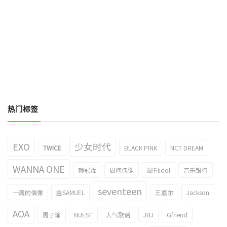
热门标签
EXO
少女时代
TWICE
BLACK PINK
NCT DREAM
WANNA ONE
赖冠霖
周间偶像
周刊idol
音乐银行
seventeen
一周的偶像
金SAMUEL
王嘉尔
Jackson
AOA
周子瑜
NUEST
人气歌谣
JBJ
Gfriend