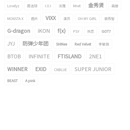
金秀贤
Lovelyz
周洁琼
I.O.I
泫雅
Mnet
画报
VIXX
MONSTA X
图片
演员
OH MY GIRL
裴秀智
G-dragon
iKON
f(x)
PSY
热恋
GOT7
JYJ
防弹少年团
SHINee
Red Velvet
李敏镐
BTOB
INFINITE
FTISLAND
2NE1
WINNER
EXID
SUPER JUNIOR
CNBLUE
BEAST
A pink