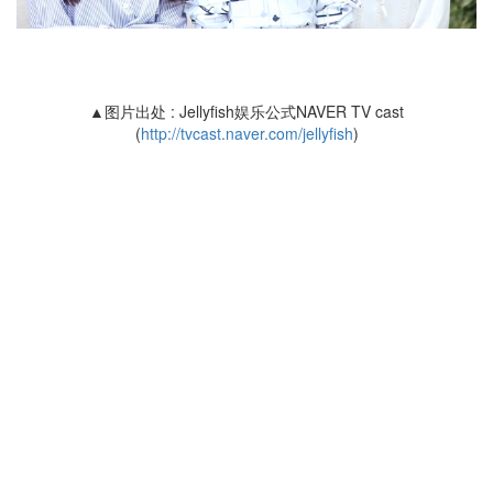
▲图片出处 : Jellyfish娱乐公式NAVER TV cast
(
http://tvcast.naver.com/jellyfish
)