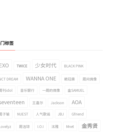
热门标签
EXO
少女时代
TWICE
BLACK PINK
WANNA ONE
NCT DREAM
赖冠霖
周间偶像
周刊idol
音乐银行
一周的偶像
金SAMUEL
seventeen
AOA
王嘉尔
Jackson
周子瑜
NUEST
人气歌谣
JBJ
Gfriend
金秀贤
Lovelyz
周洁琼
I.O.I
泫雅
Mnet