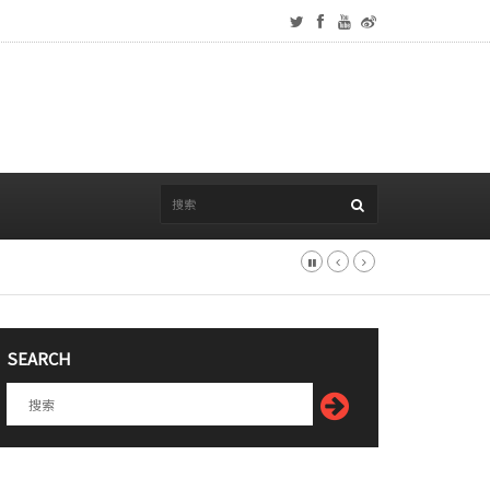
SEARCH