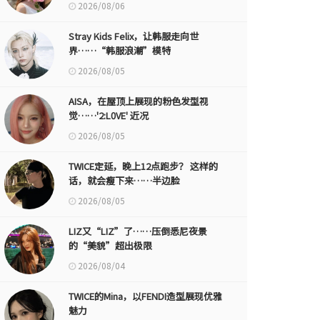
2026/08/06
Stray Kids Felix，让韩服走向世
界……“韩服浪潮”模特
2026/08/05
AISA，在屋顶上展现的粉色发型视
觉……'2:L0VE' 近况
2026/08/05
TWICE定延，晚上12点跑步？ 这样的
话，就会瘦下来……半边脸
2026/08/05
LIZ又“LIZ”了……压倒悉尼夜景
的“美貌”超出极限
2026/08/04
TWICE的Mina，以FENDI造型展现优雅
魅力