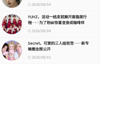
2026/08/04
YUHZ，活动一结束就展开高强度行
程……为了粉丝惊喜变身成咖啡师
2026/08/04
Secret，可爱的三人组视觉……新专
辑概念照公开
2026/08/03