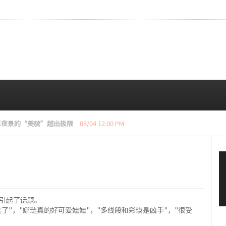
造型展现优雅魅力
08/04 10:00 AM
！
站引起了话题。
了"，"娜琏真的好可爱娃娃"，"多线段和彩瑛是凶手"，"很受