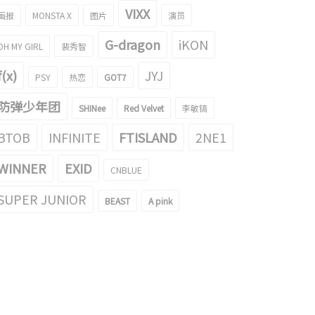
VIXX
画报
MONSTA X
图片
演员
G-dragon
iKON
OH MY GIRL
裴秀智
f(x)
JYJ
PSY
热恋
GOT7
防弹少年团
SHINee
Red Velvet
李敏镐
BTOB
INFINITE
FTISLAND
2NE1
WINNER
EXID
CNBLUE
SUPER JUNIOR
BEAST
A pink