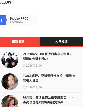
OLLOW
Diodeo.PROC
Facebook
最新报道
人气报道
ZEROBASEONE登上日本杂志封面，
稳固的全球影响力
2026/08/06
TWICE娜璉，花背景感性自拍…精致妆
容引人注目
2026/08/06
张元英，童话里的公主变成现实……
点亮玫瑰花园的娃娃视觉效果