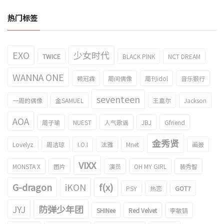
热门标签
EXO
少女时代
TWICE
BLACK PINK
NCT DREAM
WANNA ONE
赖冠霖
周间偶像
周刊idol
音乐银行
seventeen
一周的偶像
金SAMUEL
王嘉尔
Jackson
AOA
周子瑜
NUEST
人气歌谣
JBJ
Gfriend
金秀贤
Lovelyz
周洁琼
I.O.I
泫雅
Mnet
画报
VIXX
MONSTA X
图片
演员
OH MY GIRL
裴秀智
G-dragon
iKON
f(x)
PSY
热恋
GOT7
JYJ
防弹少年团
SHINee
Red Velvet
李敏镐