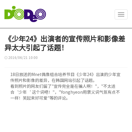
Toggl
navig
《少年24》出演者的宣传照片和影像差
异太大引起了话题！
2016/06/21 10:00
18日放送的Mnet偶像组合培养节目《少年24》出演的少年宣
传照片和影像的差异，在韩国网站引起了话题。
看到照片的网友们留了"宣传完全是在骗人啊！"，"不太适
合‘少年‘ 这个词吧！"，"Yonghyeon用褒义词气氛有点不
一样！笑起来好可爱"等的评论。