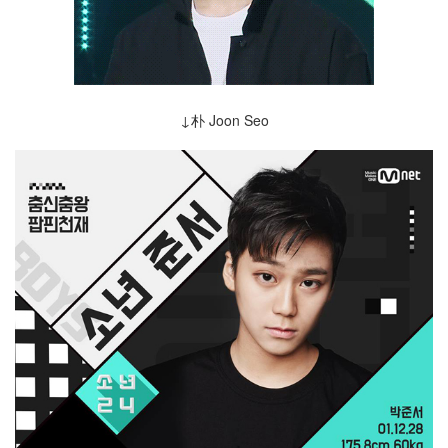
↓朴 Joon Seo