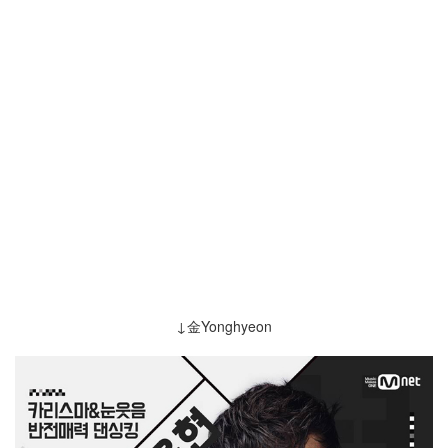
↓金Yonghyeon