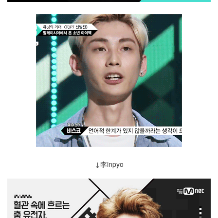
↓李inpyo