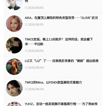
特
2026/08/05
AISA，在屋顶上展现的粉色发型视觉……'2:L0VE' 近况
2026/08/05
TWICE定延，晚上12点跑步？ 这样的话，就会瘦下
来……半边脸
2026/08/05
LIZ又“LIZ”了……压倒悉尼夜景的“美貌”超出极限
2026/08/04
TWICE的Mina，以FENDI造型展现优雅魅力
2026/08/04
YUHZ，活动一结束就展开高强度行程……为了粉丝惊