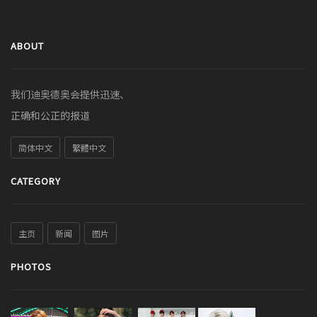
ABOUT
我们迪奥德奥会提供迅速、
正确和公正的报道
简体中文
繁體中文
CATEGORY
主页
新闻
图片
PHOTOS