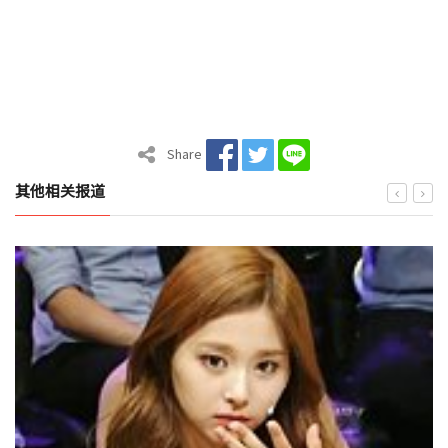
Share
其他相关报道