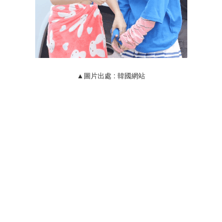
▲圖片出處 : 韓國網站