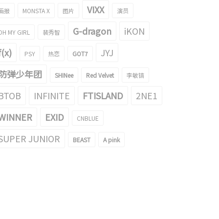
VIXX
画报
MONSTA X
图片
演员
G-dragon
iKON
OH MY GIRL
裴秀智
f(x)
JYJ
PSY
热恋
GOT7
防弹少年团
SHINee
Red Velvet
李敏镐
BTOB
INFINITE
FTISLAND
2NE1
WINNER
EXID
CNBLUE
SUPER JUNIOR
BEAST
A pink