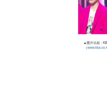
▲图片出处 : 
（
www.kbs.co.k