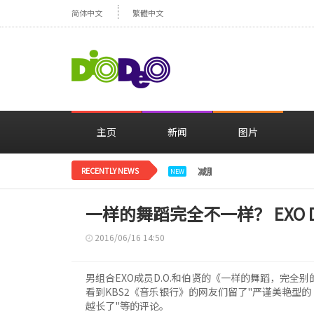
简体中文
繁體中文
主页
新闻
图片
RECENTLY NEWS
减肥大获成功的郑妍，在TWI
NEW
一样的舞蹈完全不一样？ EXO D
2016/06/16 14:50
男组合EXO成员D.O.和伯贤的《一样的舞蹈，完全别
看到KBS2《音乐银行》的网友们留了"严谨美艳型的 D
越长了"等的评论。