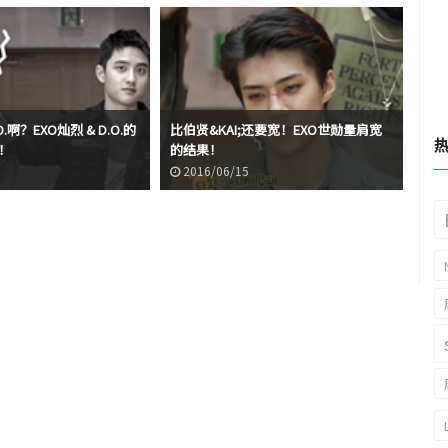
啊？EXO灿烈 & D.O.的
比伯贤&KAI;还要宽！EXO世勋量肩宽
深
题！
的结果！
木
2016/06/15
2