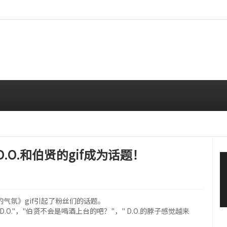
CE成员中最瘦。
08/07 10:00 AM
.O.和伯贤的gif成为话题！
的气氛》gif引起了粉丝们的话题。
.O."，"伯贤不会是喝酒上台的吧？"，" D.O.的脖子感觉越来