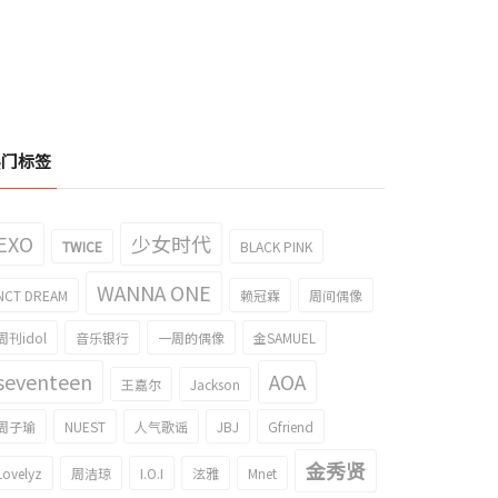
邃的眼神，忧郁少年夏木！《夏有乔
看不腻？EXO-XIUMIN眨眼的gif成为话
热门标签
雅望天堂》发布会！
题！
016/06/15
2016/06/14
EXO
少女时代
TWICE
BLACK PINK
WANNA ONE
NCT DREAM
赖冠霖
周间偶像
周刊idol
音乐银行
一周的偶像
金SAMUEL
seventeen
AOA
王嘉尔
Jackson
周子瑜
NUEST
人气歌谣
JBJ
Gfriend
金秀贤
Lovelyz
周洁琼
I.O.I
泫雅
Mnet