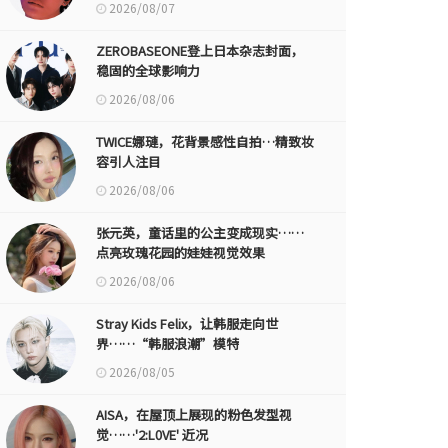
2026/08/07
ZEROBASEONE登上日本杂志封面，
稳固的全球影响力
2026/08/06
TWICE娜璉，花背景感性自拍…精致妆
容引人注目
2026/08/06
张元英，童话里的公主变成现实……
点亮玫瑰花园的娃娃视觉效果
2026/08/06
Stray Kids Felix，让韩服走向世
界……“韩服浪潮”模特
2026/08/05
AISA，在屋顶上展现的粉色发型视
觉……'2:L0VE' 近况