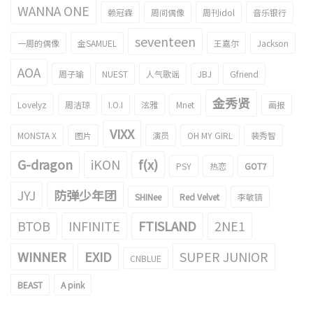
WANNA ONE
赖冠霖
周间偶像
周刊idol
音乐银行
seventeen
一周的偶像
金SAMUEL
王嘉尔
Jackson
AOA
周子瑜
NUEST
人气歌谣
JBJ
Gfriend
金秀贤
Lovelyz
周洁琼
I.O.I
泫雅
Mnet
画报
VIXX
MONSTA X
图片
演员
OH MY GIRL
裴秀智
G-dragon
iKON
f(x)
PSY
热恋
GOT7
JYJ
防弹少年团
SHINee
Red Velvet
李敏镐
BTOB
INFINITE
FTISLAND
2NE1
WINNER
EXID
SUPER JUNIOR
CNBLUE
BEAST
A pink