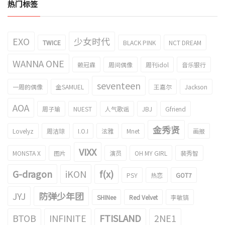
热门标签
EXO
少女时代
TWICE
BLACK PINK
NCT DREAM
WANNA ONE
赖冠霖
周间偶像
周刊idol
音乐银行
seventeen
一周的偶像
金SAMUEL
王嘉尔
Jackson
AOA
周子瑜
NUEST
人气歌谣
JBJ
Gfriend
金秀贤
Lovelyz
周洁琼
I.O.I
泫雅
Mnet
画报
VIXX
MONSTA X
图片
演员
OH MY GIRL
裴秀智
G-dragon
iKON
f(x)
PSY
热恋
GOT7
JYJ
防弹少年团
SHINee
Red Velvet
李敏镐
BTOB
INFINITE
FTISLAND
2NE1