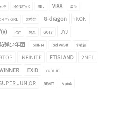
VIXX
画报
MONSTA X
图片
演员
G-dragon
iKON
OH MY GIRL
裴秀智
f(x)
JYJ
PSY
热恋
GOT7
防弹少年团
SHINee
Red Velvet
李敏镐
BTOB
INFINITE
FTISLAND
2NE1
WINNER
EXID
CNBLUE
了什么味？Red Velvet Irene和涩
SUPER JUNIOR
BEAST
A pink
gif引起了话题！
016/04/06