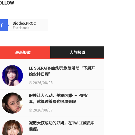
OLLOW
Diodeo.PROC
Facebook
最新报道
人气报道
LE SSERAFIM金彩元恢复活动“下周开
始安排日程”
2026/08/08
眼神让人心动，美貌闪耀……安宥
真，就算瞪着看也很漂亮呢
2026/08/07
减肥大获成功的郑妍，在TWICE成员中
最瘦。