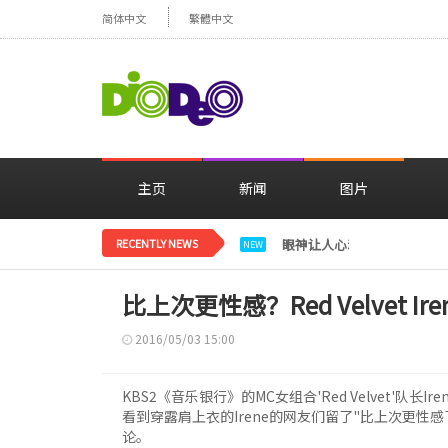
简体中文
繁體中文
主页
新闻
图片
RECENTLY NEWS
眼神让人心动，美貌闪耀…
NEW
比上次更性感？Red Velvet I
2016/05/03 15:00
KBS2《音乐银行》的MC女组合'Red Velvet'队长
看到穿露肩上衣的Irene的网友们留了"比上次更性感
论。