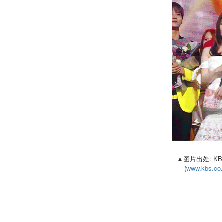
▲图片出处: K
(
www.kbs.co.