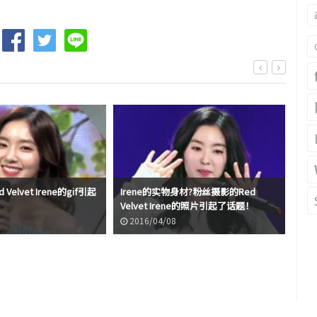
elvet Irene的gif引起
Irene的实物身材?粉丝摄影的Red
闻到
Velvet Irene的照片引起了话题！
琪的
2016/04/08
2