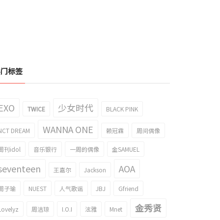
热门标签
EXO
少女时代
TWICE
BLACK PINK
WANNA ONE
NCT DREAM
赖冠霖
周间偶像
周刊idol
音乐银行
一周的偶像
金SAMUEL
seventeen
AOA
王嘉尔
Jackson
周子瑜
NUEST
人气歌谣
JBJ
Gfriend
金秀贤
Lovelyz
周洁琼
I.O.I
泫雅
Mnet