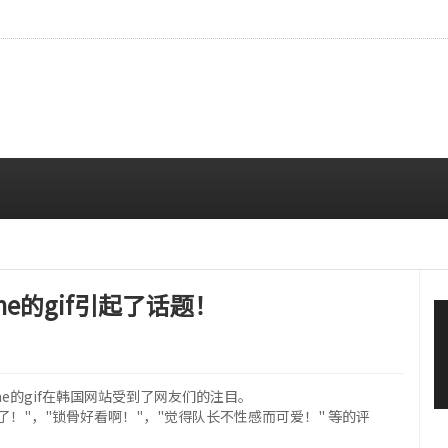
…安宥真，就算瞪着看也很漂亮呢
08/07 12:00 PM
rene的gif引起了话题！
Irene的gif在韩国网站受到了网友们的注目。
了！"，"锁骨好看啊！"，"觉得队长不性感而可爱！" 等的评