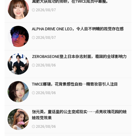
减肥大获成功的郑妍，在TWICE成员中最瘦。
2026/08/07
ALPHA DRIVE ONE LEO，令人目不转睛的视觉存在感
2026/08/07
ZEROBASEONE登上日本杂志封面，稳固的全球影响力
2026/08/06
TWICE娜璉，花背景感性自拍…精致妆容引人注目
2026/08/06
张元英，童话里的公主变成现实……点亮玫瑰花园的娃
娃视觉效果
2026/08/06