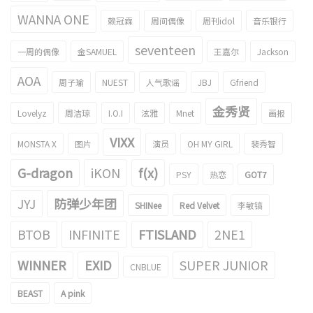
WANNA ONE
赖冠霖
周间偶像
周刊idol
音乐银行
seventeen
一周的偶像
金SAMUEL
王嘉尔
Jackson
AOA
周子瑜
NUEST
人气歌谣
JBJ
Gfriend
金秀贤
Lovelyz
周洁琼
I.O.I
泫雅
Mnet
画报
VIXX
MONSTA X
图片
演员
OH MY GIRL
裴秀智
G-dragon
iKON
f(x)
PSY
热恋
GOT7
JYJ
防弹少年团
SHINee
Red Velvet
李敏镐
BTOB
INFINITE
FTISLAND
2NE1
WINNER
EXID
SUPER JUNIOR
CNBLUE
BEAST
A pink