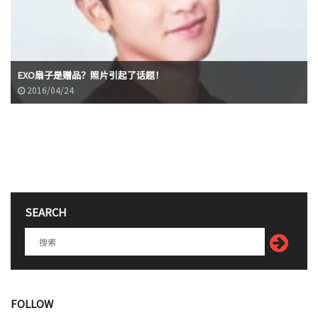
EXO扇子是赠品？照片引起了话题！
2016/04/24
SEARCH
FOLLOW