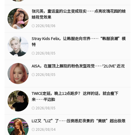
张元英，童话里的公主变成现实……点亮玫瑰花园的娃
娃视觉效果
2026/08/06
Stray Kids Felix，让韩服走向世界……“韩服浪潮”模
特
2026/08/05
AISA，在屋顶上展现的粉色发型视觉……'2:L0VE' 近况
2026/08/05
TWICE定延，晚上12点跑步？ 这样的话，就会瘦下
来……半边脸
2026/08/05
LIZ又“LIZ”了……压倒悉尼夜景的“美貌”超出极限
2026/08/04