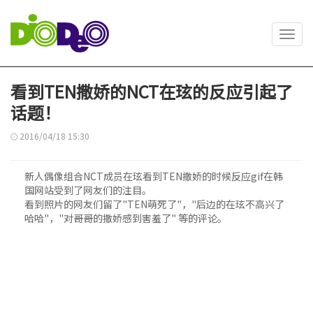
Toggl
navig
看到TEN撒娇的NCT在玹的反应引起了
话题！
2016/04/18 15:30
新人偶像组合NCT成员在玹看到TEN撒娇的时候反应gif在韩
国网站受到了网友们的注目。
看到照片的网友们留了"TEN萌死了"，"后边的在玹不高兴了
哈哈"，"对哥哥的撒娇感到害羞了" 等的评论。