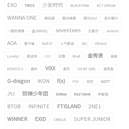
EXO
少女时代
TWICE
BLACK PINK
NCT DREAM
WANNA ONE
赖冠霖
周间偶像
周刊idol
音乐银行
seventeen
一周的偶像
金SAMUEL
王嘉尔
Jackson
AOA
周子瑜
NUEST
人气歌谣
JBJ
Gfriend
金秀贤
Lovelyz
周洁琼
I.O.I
泫雅
Mnet
画报
VIXX
MONSTA X
图片
演员
OH MY GIRL
裴秀智
G-dragon
iKON
f(x)
PSY
热恋
GOT7
JYJ
防弹少年团
SHINee
Red Velvet
李敏镐
BTOB
INFINITE
FTISLAND
2NE1
WINNER
EXID
SUPER JUNIOR
CNBLUE