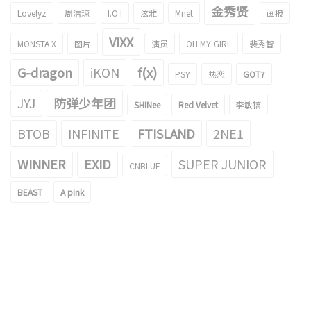
金秀贤
Lovelyz
周洁琼
I.O.I
泫雅
Mnet
画报
VIXX
MONSTA X
图片
演员
OH MY GIRL
裴秀智
G-dragon
iKON
f(x)
PSY
热恋
GOT7
JYJ
防弹少年团
SHINee
Red Velvet
李敏镐
BTOB
INFINITE
FTISLAND
2NE1
WINNER
EXID
SUPER JUNIOR
CNBLUE
BEAST
A pink