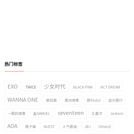
热门标签
EXO
少女时代
TWICE
BLACK PINK
NCT DREAM
WANNA ONE
赖冠霖
周间偶像
周刊idol
音乐银行
seventeen
一周的偶像
金SAMUEL
王嘉尔
Jackson
AOA
周子瑜
NUEST
人气歌谣
JBJ
Gfriend