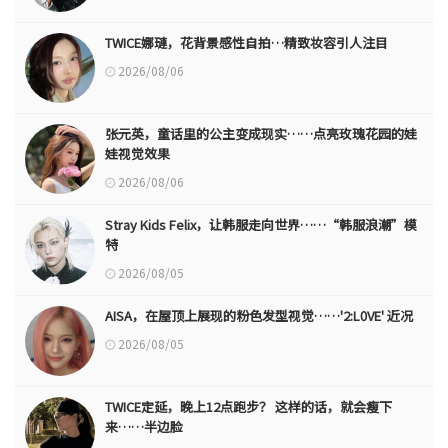
TWICE娜璉，花背景感性自拍…精致妆容引人注目
2026/08/06
张元英，童话里的公主变成现实……点亮玫瑰花园的娃
娃视觉效果
2026/08/06
Stray Kids Felix，让韩服走向世界……“韩服浪潮”模
特
2026/08/05
AISA，在屋顶上展现的粉色发型视觉……'2:L0VE' 近况
2026/08/05
TWICE定延，晚上12点跑步？ 这样的话，就会瘦下
来……半边脸