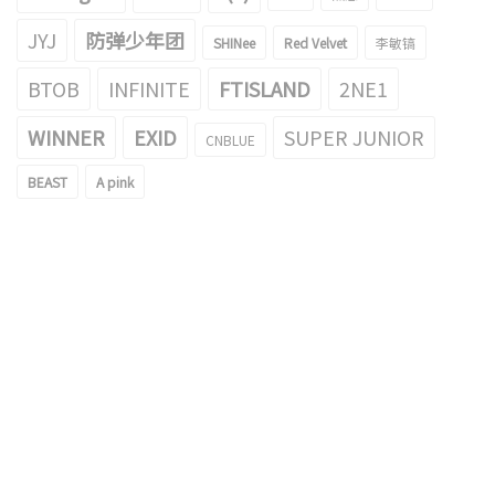
JYJ
防弹少年团
SHINee
Red Velvet
李敏镐
BTOB
INFINITE
FTISLAND
2NE1
WINNER
EXID
SUPER JUNIOR
CNBLUE
BEAST
A pink