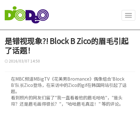
Toggl
navig
是错视现象?! Block B Zico的眉毛引起
了话题！
2016/03/07 14:50
在MBC频道MBigTV《花美男Bromance》偶像组合'Block
B'队长Zico登场，在采访中的Zico的gif在韩国网站引起了话
题。
看到照片的网友们留了"我一直看着他的眉毛哈哈"，"是头
帘？还是眉毛画得很长？"，"哈哈眉毛真逗！" 等的评论。