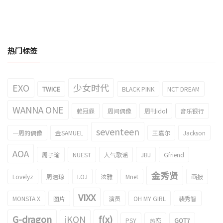
热门标签
EXO
少女时代
TWICE
BLACK PINK
NCT DREAM
WANNA ONE
赖冠霖
周间偶像
周刊idol
音乐银行
seventeen
一周的偶像
金SAMUEL
王嘉尔
Jackson
AOA
周子瑜
NUEST
人气歌谣
JBJ
Gfriend
金秀贤
Lovelyz
周洁琼
I.O.I
泫雅
Mnet
画报
VIXX
MONSTA X
图片
演员
OH MY GIRL
裴秀智
G-dragon
iKON
f(x)
PSY
热恋
GOT7