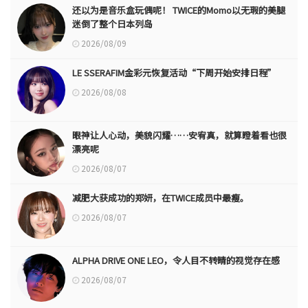
还以为是音乐盒玩偶呢！ TWICE的Momo以无瑕的美腿
迷倒了整个日本列岛
2026/08/09
LE SSERAFIM金彩元恢复活动“下周开始安排日程”
2026/08/08
眼神让人心动，美貌闪耀……安宥真，就算瞪着看也很
漂亮呢
2026/08/07
减肥大获成功的郑妍，在TWICE成员中最瘦。
2026/08/07
ALPHA DRIVE ONE LEO，令人目不转睛的视觉存在感
2026/08/07