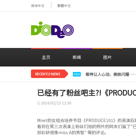
简体中文
繁體中文
主页
新闻
图片
RECENTLY NEWS
眼神让人心动，美貌闪耀…
NEW
已经有了粉丝吧主?!《PROD
2016/02/23 12:30
Mnet的女组合培养节目《PRODUCE101》的表
看到在第三次表演上粉丝们拍的照片的网友们留了"已经
郑彩妍很像miss A的秀智" 等的评论。