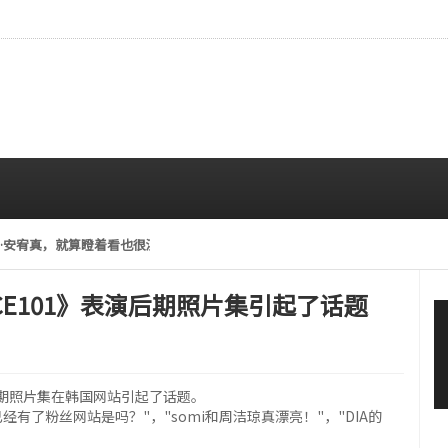
…安宥真，就算瞪着看也很漂亮呢
08/07 12:00 PM
UCE101》表演后期照片集引起了话题
演后期照片集在韩国网站引起了话题。
有了粉丝网站是吗？"，"somi和周洁琼真漂亮！"，"DIA的