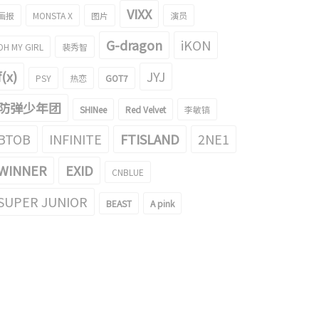
VIXX
画报
MONSTA X
图片
演员
G-dragon
iKON
OH MY GIRL
裴秀智
f(x)
JYJ
PSY
热恋
GOT7
防弹少年团
SHINee
Red Velvet
李敏镐
BTOB
INFINITE
FTISLAND
2NE1
WINNER
EXID
CNBLUE
SUPER JUNIOR
BEAST
A pink