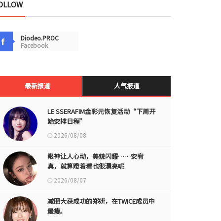
OLLOW
Diodeo.PROC
Facebook
最新报道
人气报道
LE SSERAFIM金彩元恢复活动“下周开
始安排日程”
2026/08/08
眼神让人心动，美貌闪耀……安宥
真，就算瞪着看也很漂亮呢
2026/08/07
减肥大获成功的郑妍，在TWICE成员中
最瘦。