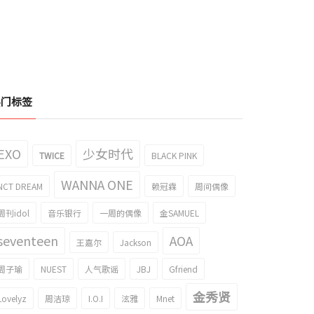
热门标签
EXO
少女时代
TWICE
BLACK PINK
WANNA ONE
NCT DREAM
赖冠霖
周间偶像
周刊idol
音乐银行
一周的偶像
金SAMUEL
seventeen
AOA
王嘉尔
Jackson
周子瑜
NUEST
人气歌谣
JBJ
Gfriend
金秀贤
Lovelyz
周洁琼
I.O.I
泫雅
Mnet