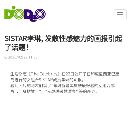
Toggl
navig
SISTAR孝琳, 发散性感魅力的画报引起
了话题！
2016/02/22 11:30
生活杂志《The Celebrity》在22日公开了在印度尼西亚巴厘
岛进行的女组合SISTAR成员孝琳的画报。
看到照片的网友们留了"孝琳就是黑皮肤最好看的女组合成
员"，"身材赞！"，"孝琳越来越漂亮" 等的评论。