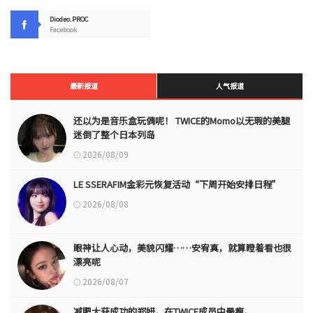
Diodeo.PROC
Facebook
最新报道
人气报道
还以为是音乐盒玩偶呢！ TWICE的Momo以无瑕的美腿
迷倒了整个日本列岛
2026/08/09
LE SSERAFIM金彩元恢复活动“下周开始安排日程”
2026/08/08
眼神让人心动，美貌闪耀……安宥真，就算瞪着看也很
漂亮呢
2026/08/07
减肥大获成功的郑妍，在TWICE成员中最瘦。