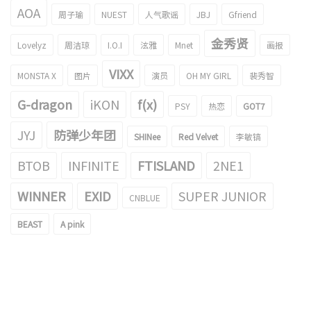
AOA
周子瑜
NUEST
人气歌谣
JBJ
Gfriend
金秀贤
Lovelyz
周洁琼
I.O.I
泫雅
Mnet
画报
VIXX
MONSTA X
图片
演员
OH MY GIRL
裴秀智
G-dragon
iKON
f(x)
PSY
热恋
GOT7
JYJ
防弹少年团
SHINee
Red Velvet
李敏镐
BTOB
INFINITE
FTISLAND
2NE1
WINNER
EXID
SUPER JUNIOR
CNBLUE
BEAST
A pink