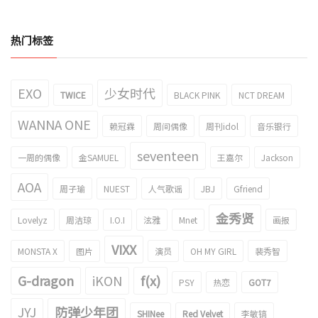
热门标签
EXO
少女时代
TWICE
BLACK PINK
NCT DREAM
WANNA ONE
赖冠霖
周间偶像
周刊idol
音乐银行
seventeen
一周的偶像
金SAMUEL
王嘉尔
Jackson
AOA
周子瑜
NUEST
人气歌谣
JBJ
Gfriend
金秀贤
Lovelyz
周洁琼
I.O.I
泫雅
Mnet
画报
VIXX
MONSTA X
图片
演员
OH MY GIRL
裴秀智
G-dragon
iKON
f(x)
PSY
热恋
GOT7
JYJ
防弹少年团
SHINee
Red Velvet
李敏镐