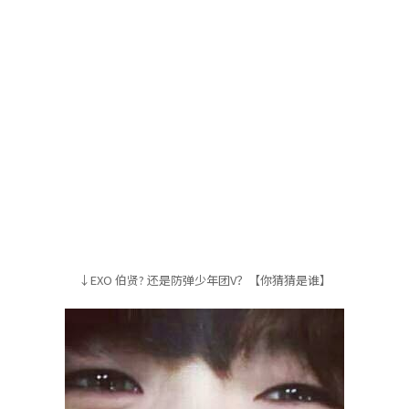
↓EXO 伯贤? 还是防弹少年团V？【你猜猜是谁】