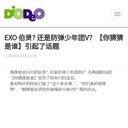
Toggl
navig
EXO 伯贤? 还是防弹少年团V？【你猜猜
是谁】引起了话题
2016/02/15 11:30
偶像组合EXO的伯贤？还是防弹少年团的V？在韩国网站的
【你猜猜是谁】受到了网友们的注目。
看到照片的网友们留了"这个有点难..."，"他们真的很像
啊"，"眼睛是伯贤的但是嘴部分是V的" 等的评论。