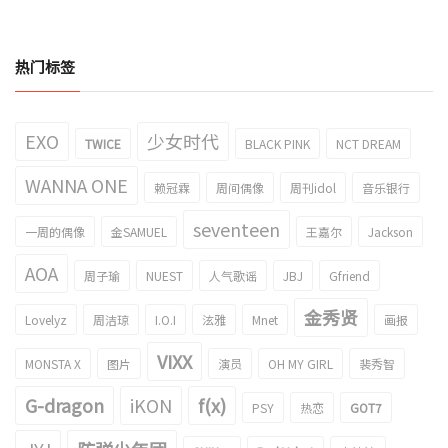
热门标签
EXO
少女时代
TWICE
BLACK PINK
NCT DREAM
WANNA ONE
赖冠霖
周间偶像
周刊idol
音乐银行
seventeen
一周的偶像
金SAMUEL
王嘉尔
Jackson
AOA
周子瑜
NUEST
人气歌谣
JBJ
Gfriend
金秀贤
Lovelyz
周洁琼
I.O.I
泫雅
Mnet
画报
VIXX
MONSTA X
图片
演员
OH MY GIRL
裴秀智
G-dragon
iKON
f(x)
PSY
热恋
GOT7