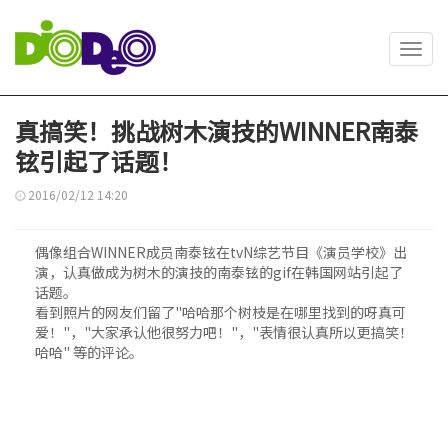
Toggl
navig
真搞笑！挑战树木演技的WINNER南泰
铉引起了话题！
2016/02/12 14:20
偶像组合WINNER成员南泰铉在tvN综艺节目《演员学校》出
演，认真做成为树木的演技的南泰铉的gif在韩国网站引起了
话题。
看到照片的网友们留了"哈哈那个树枝是在哪里找到的呀真可
爱！"，"大家承认他很努力吧！"，"表情很认真所以更搞笑！
哈哈" 等的评论。