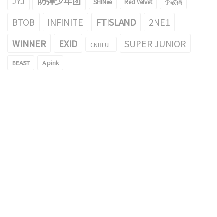
JYJ
防弹少年团
SHINee
Red Velvet
李敏镐
BTOB
INFINITE
FTISLAND
2NE1
WINNER
EXID
SUPER JUNIOR
CNBLUE
BEAST
A pink