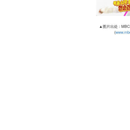
▲图片出处 : MBC
(
www.mbc