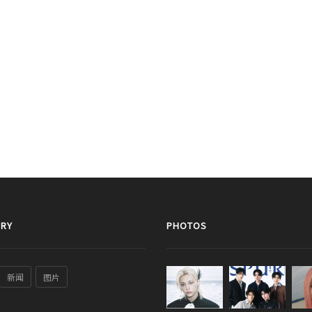
RY
PHOTOS
新闻
图片