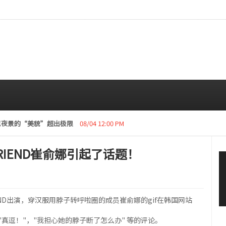
悉尼夜景的“美貌”超出极限
08/04 12:00 PM
IEND崔俞娜引起了话题！
FRIEND出演，穿汉服用脖子转呼啦圈的成员崔俞娜的gif在韩国网站
真逗！"，"我担心她的脖子断了怎么办" 等的评论。