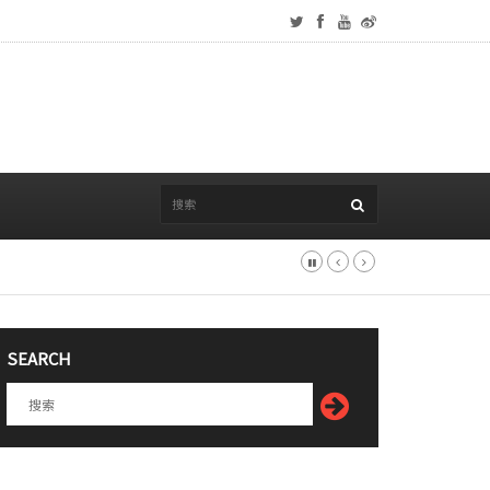
SEARCH