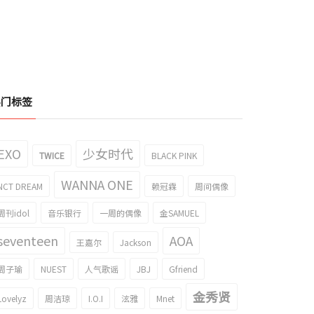
热门标签
EXO
少女时代
TWICE
BLACK PINK
WANNA ONE
NCT DREAM
赖冠霖
周间偶像
周刊idol
音乐银行
一周的偶像
金SAMUEL
seventeen
AOA
王嘉尔
Jackson
周子瑜
NUEST
人气歌谣
JBJ
Gfriend
金秀贤
Lovelyz
周洁琼
I.O.I
泫雅
Mnet