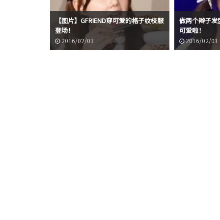
【图片】GFRIEND穿可爱的格子纹校服
做两个辫子发型
登场！
可爱啦！
2016/02/03
2016/02/01