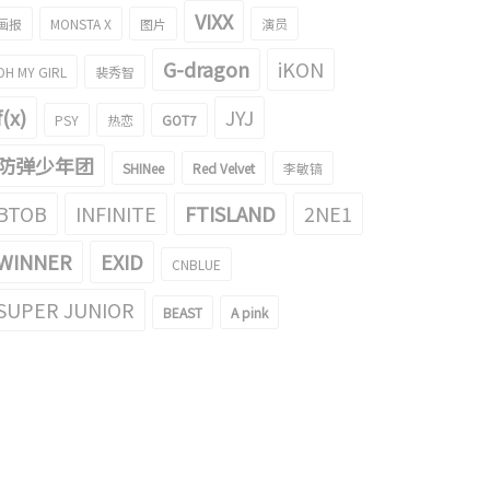
VIXX
画报
MONSTA X
图片
演员
G-dragon
iKON
OH MY GIRL
裴秀智
f(x)
JYJ
PSY
热恋
GOT7
防弹少年团
SHINee
Red Velvet
李敏镐
BTOB
INFINITE
FTISLAND
2NE1
WINNER
EXID
CNBLUE
SUPER JUNIOR
BEAST
A pink