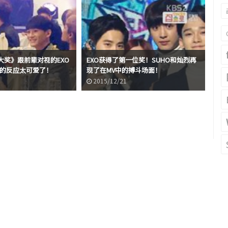
大奖》跟前辈对视的EXO
EXO获得了第一位奖！SUHO和灿烈再
EN的反应太可爱了！
现了在MV中的搏斗场面！
2015/12/21