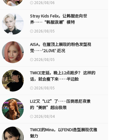
2026/08/06
Stray Kids Felix，让韩服走向世
界……“韩服浪潮”模特
2026/08/05
AISA，在屋顶上展现的粉色发型视
觉……'2:L0VE' 近况
2026/08/05
TWICE定延，晚上12点跑步？ 这样的
话，就会瘦下来……半边脸
2026/08/05
LIZ又“LIZ”了……压倒悉尼夜景
的“美貌”超出极限
2026/08/04
TWICE的Mina，以FENDI造型展现优雅
魅力