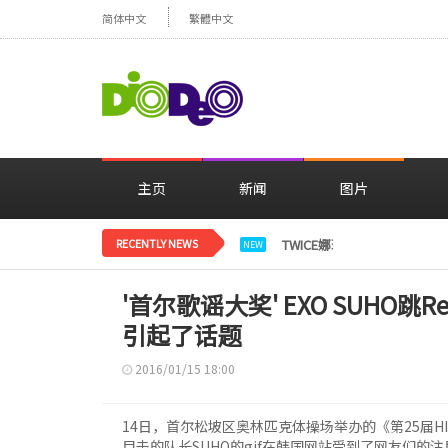
简体中文
繁體中文
主页
新闻
图片
RECENTLY NEWS
TWICE娜璉，花背景感性自
NEW
'首尔歌谣大奖' EXO SUHO跳Re
引起了话题
2016/01/15 18:00
14日，首尔松坡区奥林匹克体操场举办的《第25届H
目击的队长SUHO的gif在韩国网站受到了网友们的注