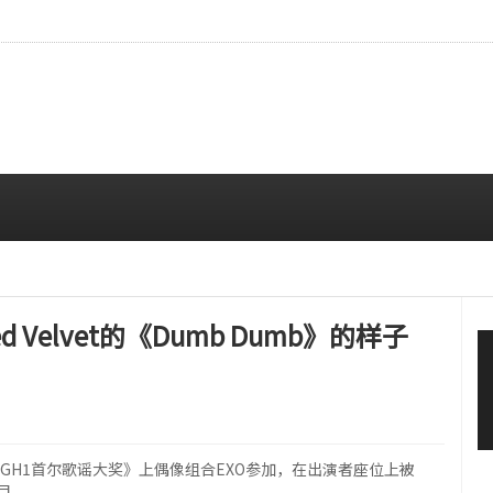
拍…精致妆容引人注目
08/06 10:00 AM
d Velvet的《Dumb Dumb》的样子
IGH1首尔歌谣大奖》上偶像组合EXO参加，在出演者座位上被
目。