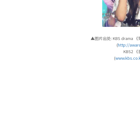
▲图片出处: KBS drama
(
http://awar
KBS2
(
www.kbs.co.k