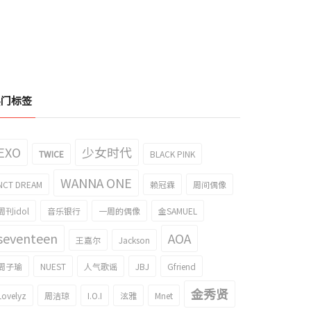
热门标签
EXO
少女时代
TWICE
BLACK PINK
WANNA ONE
NCT DREAM
赖冠霖
周间偶像
周刊idol
音乐银行
一周的偶像
金SAMUEL
seventeen
AOA
王嘉尔
Jackson
周子瑜
NUEST
人气歌谣
JBJ
Gfriend
金秀贤
Lovelyz
周洁琼
I.O.I
泫雅
Mnet