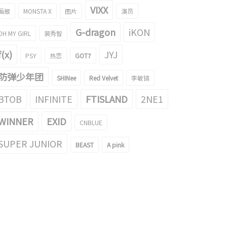
VIXX
画报
MONSTA X
图片
演员
G-dragon
iKON
OH MY GIRL
裴秀智
f(x)
JYJ
PSY
热恋
GOT7
防弹少年团
SHINee
Red Velvet
李敏镐
BTOB
INFINITE
FTISLAND
2NE1
WINNER
EXID
CNBLUE
SUPER JUNIOR
BEAST
A pink