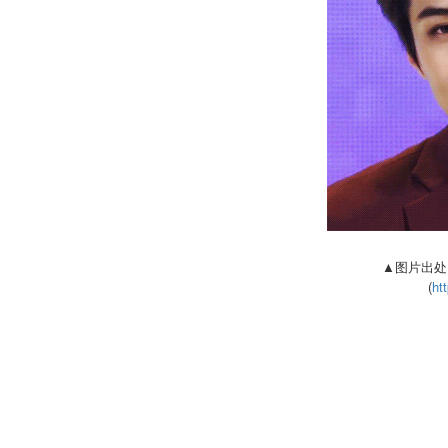
▲图片出处: 
(
htt