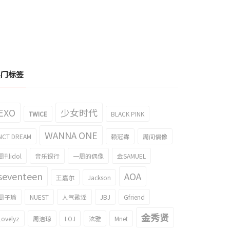
热门标签
EXO
少女时代
TWICE
BLACK PINK
WANNA ONE
NCT DREAM
赖冠霖
周间偶像
周刊idol
音乐银行
一周的偶像
金SAMUEL
seventeen
AOA
王嘉尔
Jackson
周子瑜
NUEST
人气歌谣
JBJ
Gfriend
金秀贤
Lovelyz
周洁琼
I.O.I
泫雅
Mnet