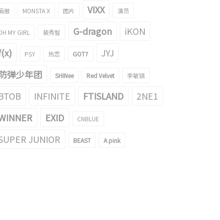
VIXX
画报
MONSTA X
图片
演员
G-dragon
iKON
OH MY GIRL
裴秀智
f(x)
JYJ
PSY
热恋
GOT7
防弹少年团
SHINee
Red Velvet
李敏镐
BTOB
INFINITE
FTISLAND
2NE1
WINNER
EXID
CNBLUE
SUPER JUNIOR
BEAST
A pink