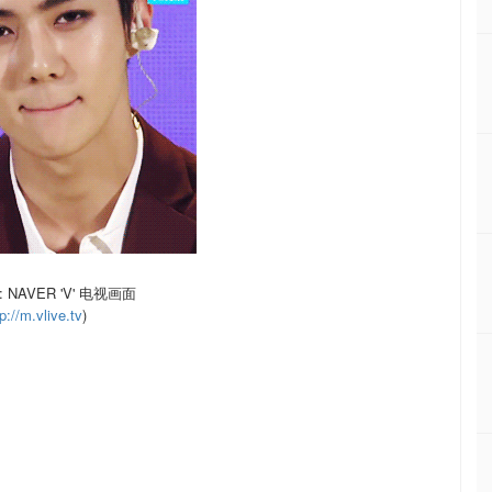
NAVER 'V' 电视画面
p://m.vlive.tv
)