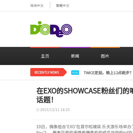
简体中文
繁體中文
主页
新闻
图片
RECENTLY NEWS
TWICE定延，晚上12点跑
NEW
在EXO的SHOWCASE粉丝们
话题！
2015/12/11 16:25
10日，偶像组合'EXO'在首尔松坡區 乐天游乐场举办了回归SH
You'》，带着可爱的表情看摄像机的成员世勋的gi