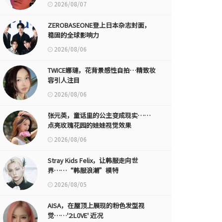
2026/08/07
ZEROBASEONE登上日本杂志封面，
稳固的全球影响力
2026/08/06
TWICE娜璉，花背景感性自拍…精致妆
容引人注目
2026/08/06
张元英，童话里的公主变成现实……
点亮玫瑰花园的娃娃视觉效果
2026/08/06
Stray Kids Felix，让韩服走向世
界……“韩服浪潮”模特
2026/08/05
AISA，在屋顶上展现的粉色发型视
觉……'2:L0VE' 近况