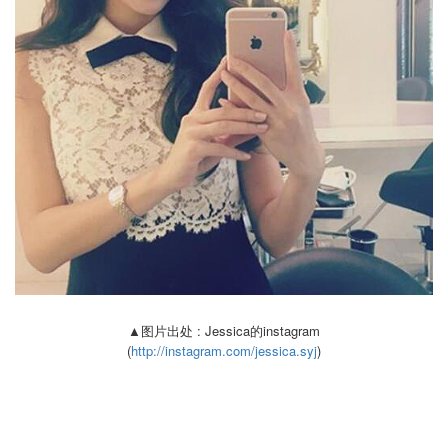
▲图片出处 : Jessica的instagram
(
http://instagram.com/jessica.syj
)