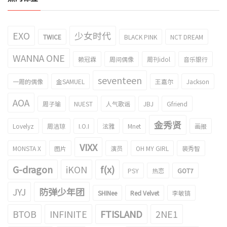
EXO
少女时代
TWICE
BLACK PINK
NCT DREAM
WANNA ONE
赖冠霖
周间偶像
周刊idol
音乐银行
seventeen
一周的偶像
金SAMUEL
王嘉尔
Jackson
AOA
周子瑜
NUEST
人气歌谣
JBJ
Gfriend
金秀贤
Lovelyz
周洁琼
I.O.I
泫雅
Mnet
画报
VIXX
MONSTA X
图片
演员
OH MY GIRL
裴秀智
G-dragon
iKON
f(x)
PSY
热恋
GOT7
JYJ
防弹少年团
SHINee
Red Velvet
李敏镐
BTOB
INFINITE
FTISLAND
2NE1