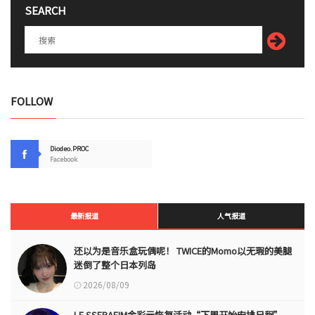
SEARCH
FOLLOW
Diodeo.PROC
Facebook
最新报道
人气报道
还以为是音乐盒玩偶呢！ TWICE的Momo以无瑕的美腿
迷倒了整个日本列岛
2026/08/09
LE SSERAFIM金彩元恢复活动“下周开始安排日程”