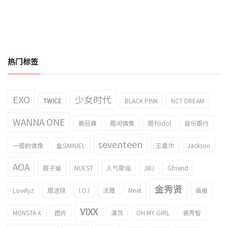
热门标签
EXO
少女时代
TWICE
BLACK PINK
NCT DREAM
WANNA ONE
赖冠霖
周间偶像
周刊idol
音乐银行
seventeen
一周的偶像
金SAMUEL
王嘉尔
Jackson
AOA
周子瑜
NUEST
人气歌谣
JBJ
Gfriend
金秀贤
Lovelyz
周洁琼
I.O.I
泫雅
Mnet
画报
VIXX
MONSTA X
图片
演员
OH MY GIRL
裴秀智