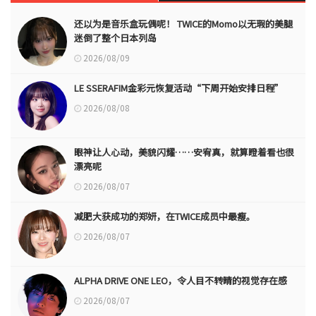
还以为是音乐盒玩偶呢！ TWICE的Momo以无瑕的美腿
迷倒了整个日本列岛
2026/08/09
LE SSERAFIM金彩元恢复活动“下周开始安排日程”
2026/08/08
眼神让人心动，美貌闪耀……安宥真，就算瞪着看也很
漂亮呢
2026/08/07
减肥大获成功的郑妍，在TWICE成员中最瘦。
2026/08/07
ALPHA DRIVE ONE LEO，令人目不转睛的视觉存在感
2026/08/07