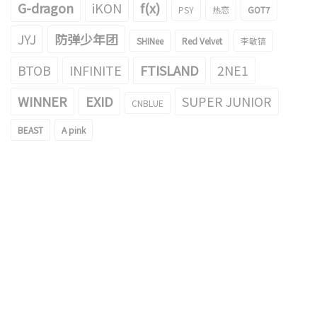
G-dragon
iKON
f(x)
PSY
热恋
GOT7
JYJ
防弹少年团
SHINee
Red Velvet
李敏镐
BTOB
INFINITE
FTISLAND
2NE1
WINNER
EXID
SUPER JUNIOR
CNBLUE
BEAST
A pink