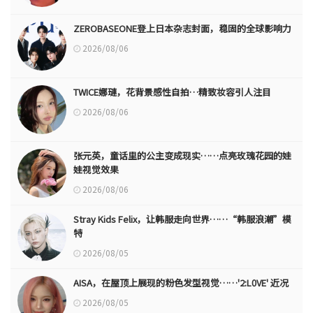
ZEROBASEONE登上日本杂志封面，稳固的全球影响力
2026/08/06
TWICE娜璉，花背景感性自拍…精致妆容引人注目
2026/08/06
张元英，童话里的公主变成现实……点亮玫瑰花园的娃
娃视觉效果
2026/08/06
Stray Kids Felix，让韩服走向世界……“韩服浪潮”模
特
2026/08/05
AISA，在屋顶上展现的粉色发型视觉……'2:L0VE' 近况
2026/08/05