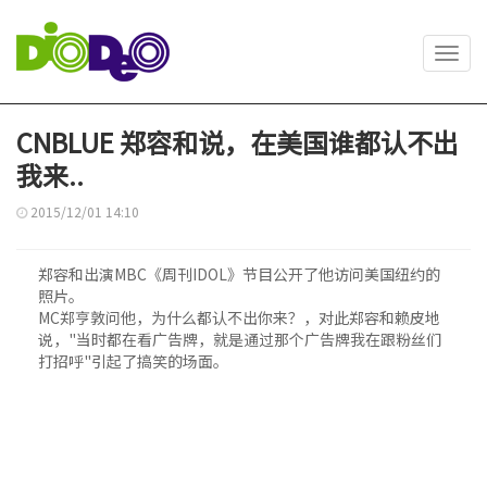
Toggl
navig
CNBLUE 郑容和说，在美国谁都认不出
我来..
2015/12/01 14:10
郑容和出演MBC《周刊IDOL》节目公开了他访问美国纽约的
照片。
MC郑亨敦问他，为什么都认不出你来？，对此郑容和赖皮地
说，"当时都在看广告牌，就是通过那个广告牌我在跟粉丝们
打招呼"引起了搞笑的场面。