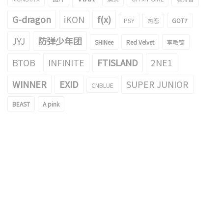
G-dragon
iKON
f(x)
PSY
热恋
GOT7
JYJ
防弹少年团
SHINee
Red Velvet
李敏镐
BTOB
INFINITE
FTISLAND
2NE1
WINNER
EXID
SUPER JUNIOR
CNBLUE
BEAST
A pink