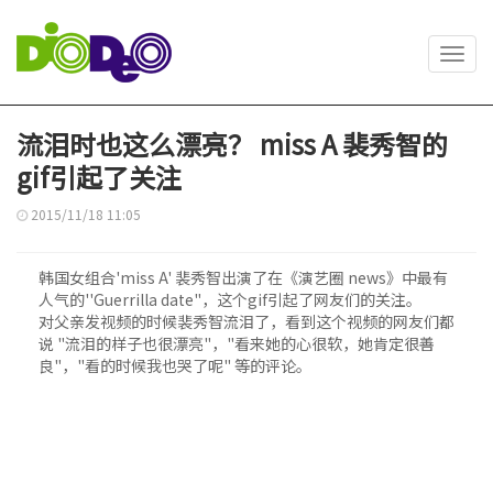
Toggl
navig
流泪时也这么漂亮？ miss A 裴秀智的
gif引起了关注
2015/11/18 11:05
韩国女组合'miss A' 裴秀智出演了在《演艺圈 news》中最有
人气的''Guerrilla date"，这个gif引起了网友们的关注。
对父亲发视频的时候裴秀智流泪了，看到这个视频的网友们都
说 "流泪的样子也很漂亮"，"看来她的心很软，她肯定很善
良"，"看的时候我也哭了呢" 等的评论。