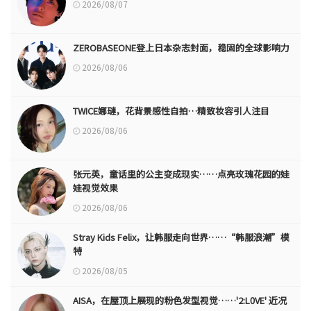
2026/08/07
ZEROBASEONE登上日本杂志封面，稳固的全球影响力
2026/08/06
TWICE娜璉，花背景感性自拍…精致妆容引人注目
2026/08/06
张元英，童话里的公主变成现实……点亮玫瑰花园的娃
娃视觉效果
2026/08/06
Stray Kids Felix，让韩服走向世界……“韩服浪潮”模
特
2026/08/05
AISA，在屋顶上展现的粉色发型视觉……'2:L0VE' 近况