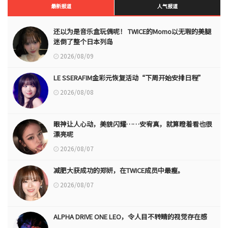
最新报道
人气报道
还以为是音乐盒玩偶呢！ TWICE的Momo以无瑕的美腿
迷倒了整个日本列岛
2026/08/09
LE SSERAFIM金彩元恢复活动“下周开始安排日程”
2026/08/08
眼神让人心动，美貌闪耀……安宥真，就算瞪着看也很
漂亮呢
2026/08/07
减肥大获成功的郑妍，在TWICE成员中最瘦。
2026/08/07
ALPHA DRIVE ONE LEO，令人目不转睛的视觉存在感