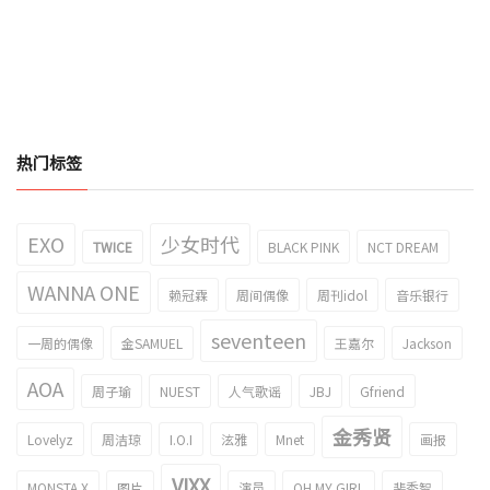
热门标签
EXO
少女时代
TWICE
BLACK PINK
NCT DREAM
WANNA ONE
赖冠霖
周间偶像
周刊idol
音乐银行
seventeen
一周的偶像
金SAMUEL
王嘉尔
Jackson
AOA
周子瑜
NUEST
人气歌谣
JBJ
Gfriend
金秀贤
Lovelyz
周洁琼
I.O.I
泫雅
Mnet
画报
VIXX
MONSTA X
图片
演员
OH MY GIRL
裴秀智