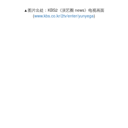
▲图片出处：KBS2《演艺圈 news》电视画面
(
www.kbs.co.kr/2tv/enter/yunyega
)