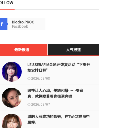
OLLOW
Diodeo.PROC
Facebook
最新报道
人气报道
LE SSERAFIM金彩元恢复活动“下周开
始安排日程”
2026/08/08
眼神让人心动，美貌闪耀……安宥
真，就算瞪着看也很漂亮呢
2026/08/07
减肥大获成功的郑妍，在TWICE成员中
最瘦。