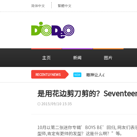
简体中文
繁體中文
主页
新闻
图片
RECENTLY NEWS
眼神让人心动，美貌闪耀…
NEW
是用花边剪刀剪的？Seventee
2015/09/10 15:35
10月以第二张迷你专辑’BOYS BE’回归, 网友们
型师,肯定有更帅的发型？这是什么啊？”等。