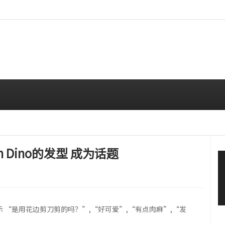
…安宥真，就算瞪着看也很漂亮呢
08/07 12:00 PM
n Dino的发型 成为话题
表示 “是用花边剪刀剪的吗？”,“好可爱”,“有点肉麻”,“发