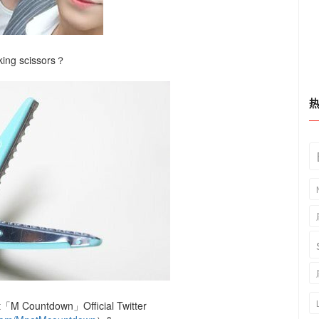
king scissors？
M Countdown」Official Twitter