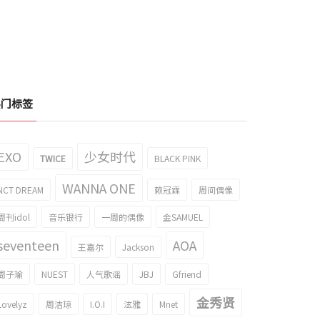
热门标签
EXO
少女时代
TWICE
BLACK PINK
WANNA ONE
NCT DREAM
赖冠霖
周间偶像
周刊idol
音乐银行
一周的偶像
金SAMUEL
seventeen
AOA
王嘉尔
Jackson
周子瑜
NUEST
人气歌谣
JBJ
Gfriend
金秀贤
Lovelyz
周洁琼
I.O.I
泫雅
Mnet