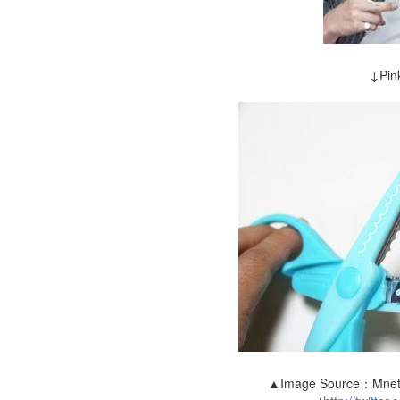
↓Pin
▲Image Source：Mnet「