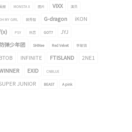
VIXX
画报
MONSTA X
图片
演员
G-dragon
iKON
OH MY GIRL
裴秀智
f(x)
JYJ
PSY
热恋
GOT7
防弹少年团
SHINee
Red Velvet
李敏镐
BTOB
INFINITE
FTISLAND
2NE1
WINNER
EXID
CNBLUE
SUPER JUNIOR
BEAST
A pink