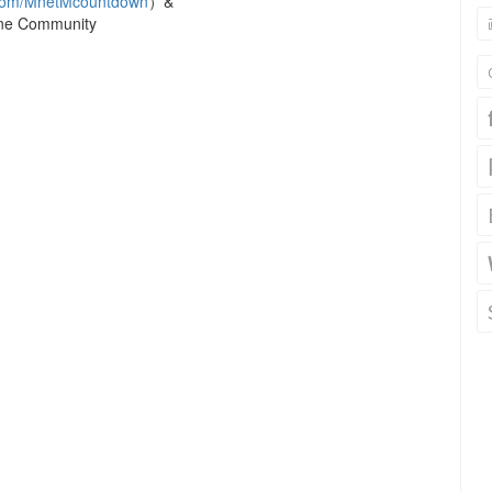
er.com/MnetMcountdown
）&
ne Community