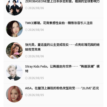
ZEROBASEONE登上日本杂志封面，稳固的全球影响力
2026/08/06
TWICE娜璉，花背景感性自拍…精致妆容引人注目
2026/08/06
张元英，童话里的公主变成现实……点亮玫瑰花园的娃
娃视觉效果
2026/08/06
Stray Kids Felix，让韩服走向世界……“韩服浪潮”模
特
2026/08/05
AISA，在屋顶上展现的粉色发型视觉……'2:L0VE' 近况
2026/08/05