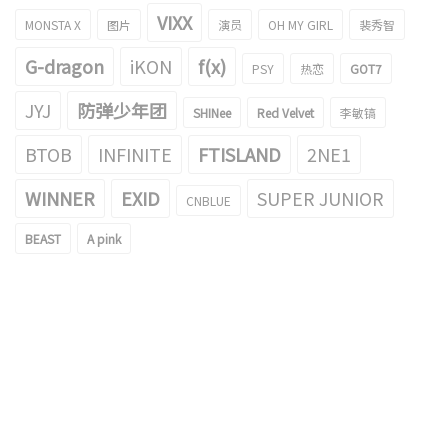
VIXX
MONSTA X
图片
演员
OH MY GIRL
裴秀智
G-dragon
iKON
f(x)
PSY
热恋
GOT7
JYJ
防弹少年团
SHINee
Red Velvet
李敏镐
BTOB
INFINITE
FTISLAND
2NE1
WINNER
EXID
SUPER JUNIOR
CNBLUE
BEAST
A pink