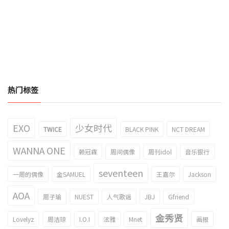
热门标签
EXO
少女时代
TWICE
BLACK PINK
NCT DREAM
WANNA ONE
赖冠霖
周间偶像
周刊idol
音乐银行
seventeen
一周的偶像
金SAMUEL
王嘉尔
Jackson
AOA
周子瑜
NUEST
人气歌谣
JBJ
Gfriend
金秀贤
Lovelyz
周洁琼
I.O.I
泫雅
Mnet
画报