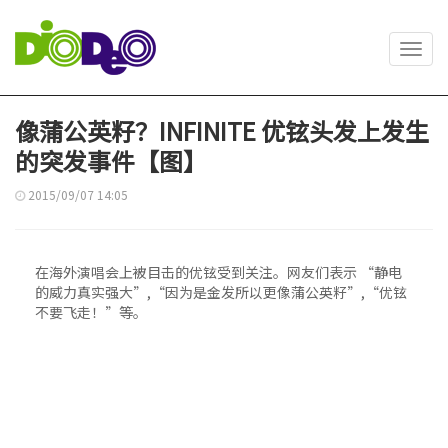
Toggl
navig
像蒲公英籽？INFINITE 优铉头发上发生
的突发事件【图】
2015/09/07 14:05
在海外演唱会上被目击的优铉受到关注。网友们表示 “静电
的威力真实强大”,“因为是金发所以更像蒲公英籽”,“优铉
不要飞走！”等。