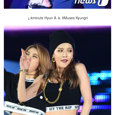
↓4minute Hyun A ＆ 9Muses Kyungri