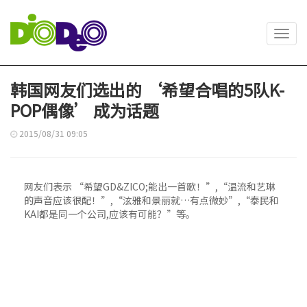
Toggl
navig
韩国网友们选出的 ‘希望合唱的5队K-
POP偶像’ 成为话题
2015/08/31 09:05
网友们表示 “希望GD&ZICO;能出一首歌！”,“温流和艺琳
的声音应该很配！”,“泫雅和景丽就…有点微妙”,“泰民和
KAI都是同一个公司,应该有可能？”等。