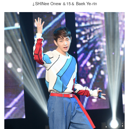
↓SHINee Onew ＆15＆ Baek Ye-rin