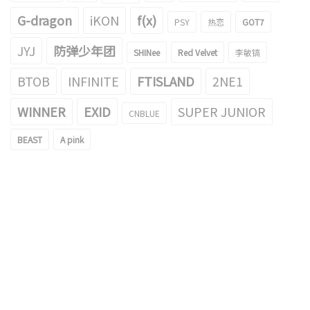
G-dragon
iKON
f(x)
PSY
热恋
GOT7
JYJ
防弹少年团
SHINee
Red Velvet
李敏镐
BTOB
INFINITE
FTISLAND
2NE1
WINNER
EXID
SUPER JUNIOR
CNBLUE
BEAST
A pink