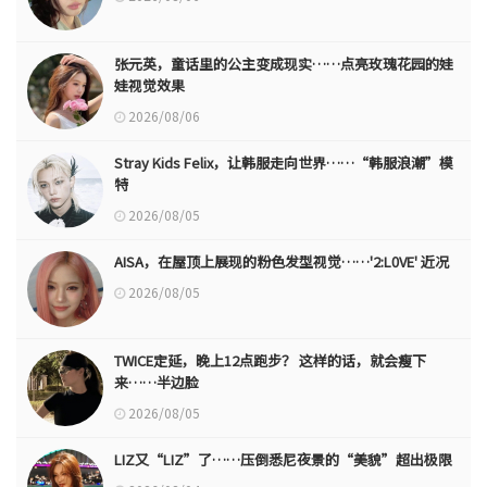
张元英，童话里的公主变成现实……点亮玫瑰花园的娃
娃视觉效果
2026/08/06
Stray Kids Felix，让韩服走向世界……“韩服浪潮”模
特
2026/08/05
AISA，在屋顶上展现的粉色发型视觉……'2:L0VE' 近况
2026/08/05
TWICE定延，晚上12点跑步？ 这样的话，就会瘦下
来……半边脸
2026/08/05
LIZ又“LIZ”了……压倒悉尼夜景的“美貌”超出极限