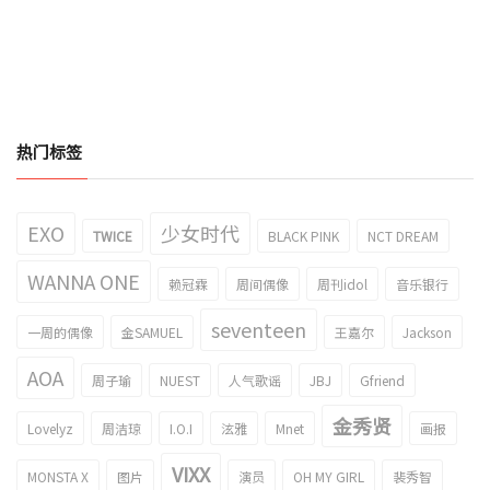
热门标签
EXO
少女时代
TWICE
BLACK PINK
NCT DREAM
WANNA ONE
赖冠霖
周间偶像
周刊idol
音乐银行
seventeen
一周的偶像
金SAMUEL
王嘉尔
Jackson
AOA
周子瑜
NUEST
人气歌谣
JBJ
Gfriend
金秀贤
Lovelyz
周洁琼
I.O.I
泫雅
Mnet
画报
VIXX
MONSTA X
图片
演员
OH MY GIRL
裴秀智