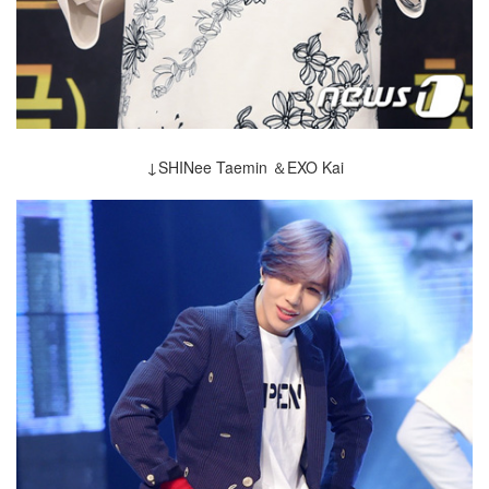
↓SHINee Taemin ＆EXO Kai