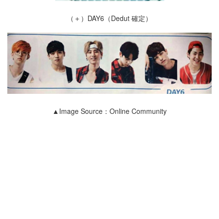
（＋）DAY6（Dedut 確定）
▲Image Source：Online Community