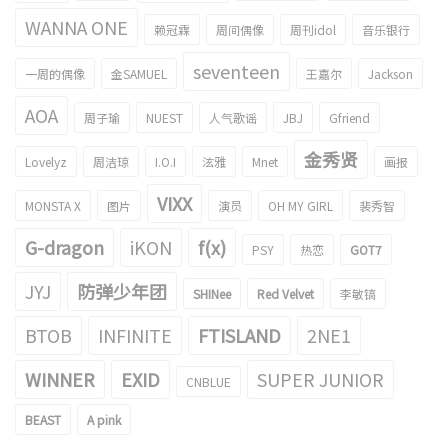
WANNA ONE
赖冠霖
周间偶像
周刊idol
音乐银行
seventeen
一周的偶像
金SAMUEL
王嘉尔
Jackson
AOA
周子瑜
NUEST
人气歌谣
JBJ
Gfriend
金秀贤
Lovelyz
周洁琼
I.O.I
泫雅
Mnet
画报
VIXX
MONSTA X
图片
演员
OH MY GIRL
裴秀智
G-dragon
iKON
f(x)
PSY
热恋
GOT7
JYJ
防弹少年团
SHINee
Red Velvet
李敏镐
BTOB
INFINITE
FTISLAND
2NE1
WINNER
EXID
SUPER JUNIOR
CNBLUE
BEAST
A pink