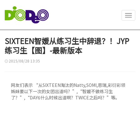
Toggl
navig
SIXTEEN智媛从练习生中辞退？！JYP
练习生【图】-最新版本
2015/08/28 13:35
网友们表示 “从SIXTEEN淘汰的Natty,SOMI,恩瑞,彩衍彩领
姊妹要以下一次的女团出道吗？”,“智媛不做练习生
了？”,“DAY6什么时候出道啊？TWICE之后吗？”等。