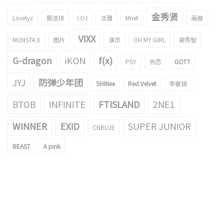
金秀贤
Lovelyz
周洁琼
I.O.I
泫雅
Mnet
画报
VIXX
MONSTA X
图片
演员
OH MY GIRL
裴秀智
G-dragon
iKON
f(x)
PSY
热恋
GOT7
JYJ
防弹少年团
SHINee
Red Velvet
李敏镐
BTOB
INFINITE
FTISLAND
2NE1
WINNER
EXID
SUPER JUNIOR
CNBLUE
BEAST
A pink