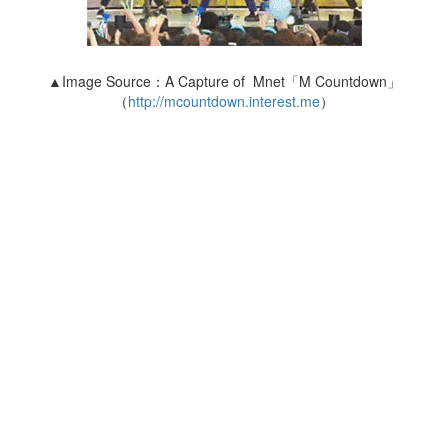
▲Image Source：A Capture of Mnet「M Countdown」
（
http://mcountdown.interest.me
）