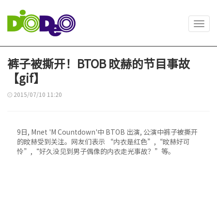
Toggl
navig
裤子被撕开！BTOB 旼赫的节目事故
【gif】
2015/07/10 11:20
9日, Mnet 'M Countdown'中 BTOB 出演, 公演中裤子被撕开
的旼赫受到关注。网友们表示 “内衣是红色”,“旼赫好可
怜”,“好久没见到男子偶像的内衣走光事故？”等。