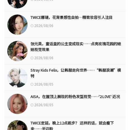
TWICE娜璉，花背景感性自拍…精致妆容引人注目
2026/08/06
张元英，童话里的公主变成现实……点亮玫瑰花园的娃
娃视觉效果
2026/08/06
Stray Kids Felix，让韩服走向世界……“韩服浪潮”模
特
2026/08/05
AISA，在屋顶上展现的粉色发型视觉……'2:L0VE' 近况
2026/08/05
TWICE定延，晚上12点跑步？ 这样的话，就会瘦下
来……半边脸