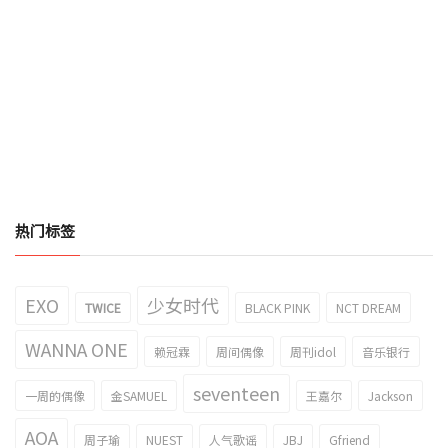
热门标签
EXO
少女时代
TWICE
BLACK PINK
NCT DREAM
WANNA ONE
赖冠霖
周间偶像
周刊idol
音乐银行
seventeen
一周的偶像
金SAMUEL
王嘉尔
Jackson
AOA
周子瑜
NUEST
人气歌谣
JBJ
Gfriend