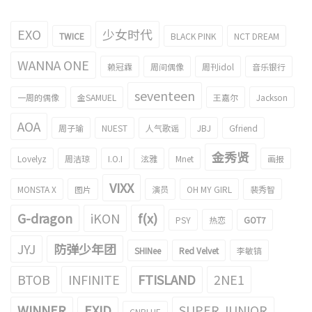
EXO
少女时代
TWICE
BLACK PINK
NCT DREAM
WANNA ONE
赖冠霖
周间偶像
周刊idol
音乐银行
seventeen
一周的偶像
金SAMUEL
王嘉尔
Jackson
AOA
周子瑜
NUEST
人气歌谣
JBJ
Gfriend
金秀贤
Lovelyz
周洁琼
I.O.I
泫雅
Mnet
画报
VIXX
MONSTA X
图片
演员
OH MY GIRL
裴秀智
G-dragon
iKON
f(x)
PSY
热恋
GOT7
JYJ
防弹少年团
SHINee
Red Velvet
李敏镐
BTOB
INFINITE
FTISLAND
2NE1
WINNER
EXID
SUPER JUNIOR
CNBLUE