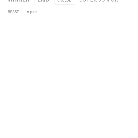
BEAST
A pink