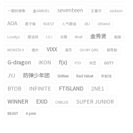
seventeen
一周的偶像
金SAMUEL
王嘉尔
Jackson
AOA
周子瑜
NUEST
人气歌谣
JBJ
Gfriend
金秀贤
Lovelyz
周洁琼
I.O.I
泫雅
Mnet
画报
VIXX
MONSTA X
图片
演员
OH MY GIRL
裴秀智
G-dragon
iKON
f(x)
PSY
热恋
GOT7
JYJ
防弹少年团
SHINee
Red Velvet
李敏镐
BTOB
INFINITE
FTISLAND
2NE1
WINNER
EXID
SUPER JUNIOR
CNBLUE
BEAST
A pink