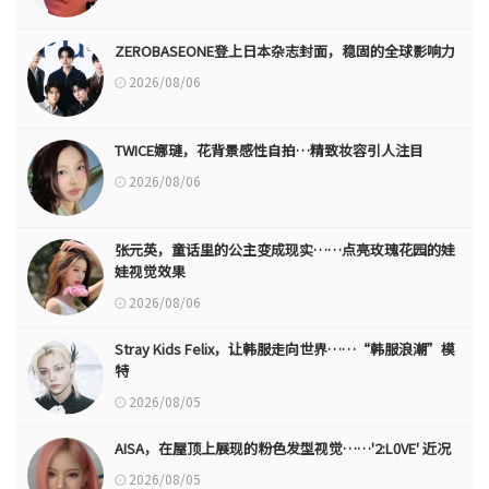
ZEROBASEONE登上日本杂志封面，稳固的全球影响力
2026/08/06
TWICE娜璉，花背景感性自拍…精致妆容引人注目
2026/08/06
张元英，童话里的公主变成现实……点亮玫瑰花园的娃
娃视觉效果
2026/08/06
Stray Kids Felix，让韩服走向世界……“韩服浪潮”模
特
2026/08/05
AISA，在屋顶上展现的粉色发型视觉……'2:L0VE' 近况
2026/08/05