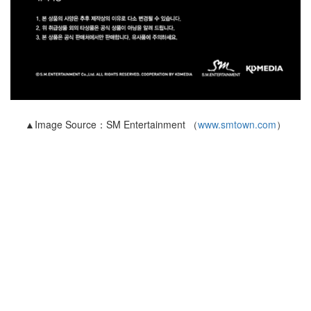
▲Image Source：SM Entertainment （
www.smtown.com
）