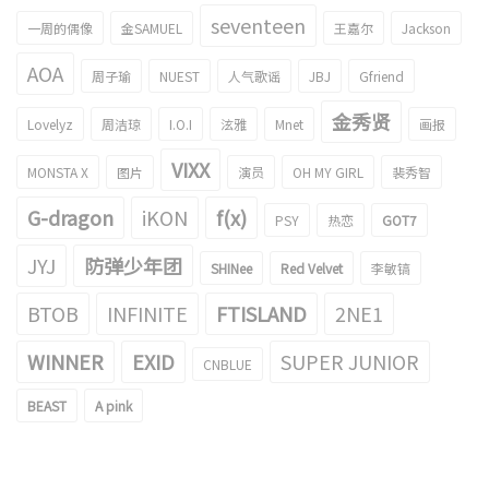
seventeen
一周的偶像
金SAMUEL
王嘉尔
Jackson
AOA
周子瑜
NUEST
人气歌谣
JBJ
Gfriend
金秀贤
Lovelyz
周洁琼
I.O.I
泫雅
Mnet
画报
VIXX
MONSTA X
图片
演员
OH MY GIRL
裴秀智
G-dragon
iKON
f(x)
PSY
热恋
GOT7
JYJ
防弹少年团
SHINee
Red Velvet
李敏镐
BTOB
INFINITE
FTISLAND
2NE1
WINNER
EXID
SUPER JUNIOR
CNBLUE
BEAST
A pink