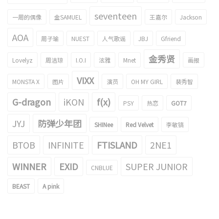
seventeen
一周的偶像
金SAMUEL
王嘉尔
Jackson
AOA
周子瑜
NUEST
人气歌谣
JBJ
Gfriend
金秀贤
Lovelyz
周洁琼
I.O.I
泫雅
Mnet
画报
VIXX
MONSTA X
图片
演员
OH MY GIRL
裴秀智
G-dragon
iKON
f(x)
PSY
热恋
GOT7
JYJ
防弹少年团
SHINee
Red Velvet
李敏镐
BTOB
INFINITE
FTISLAND
2NE1
WINNER
EXID
SUPER JUNIOR
CNBLUE
BEAST
A pink