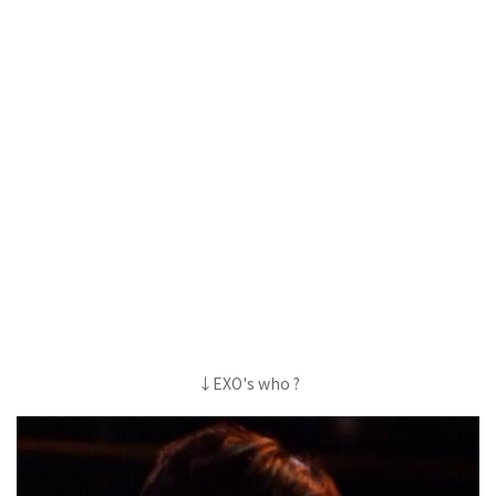
↓EXO's who ?