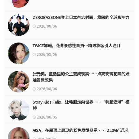
ZEROBASEONE登上日本杂志封面，稳固的全球影响力
2026/08/06
TWICE娜璉，花背景感性自拍…精致妆容引人注目
2026/08/06
张元英，童话里的公主变成现实……点亮玫瑰花园的娃
娃视觉效果
2026/08/06
Stray Kids Felix，让韩服走向世界……“韩服浪潮”模
特
2026/08/05
AISA，在屋顶上展现的粉色发型视觉……'2:L0VE' 近况
2026/08/05