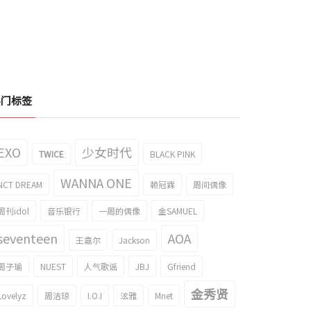
热门标签
EXO
少女时代
TWICE
BLACK PINK
WANNA ONE
NCT DREAM
赖冠霖
周间偶像
周刊idol
音乐银行
一周的偶像
金SAMUEL
seventeen
AOA
王嘉尔
Jackson
周子瑜
NUEST
人气歌谣
JBJ
Gfriend
金秀贤
Lovelyz
周洁琼
I.O.I
泫雅
Mnet