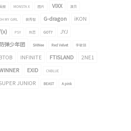
VIXX
画报
MONSTA X
图片
演员
G-dragon
iKON
OH MY GIRL
裴秀智
f(x)
JYJ
PSY
热恋
GOT7
防弹少年团
SHINee
Red Velvet
李敏镐
BTOB
INFINITE
FTISLAND
2NE1
WINNER
EXID
CNBLUE
SUPER JUNIOR
BEAST
A pink