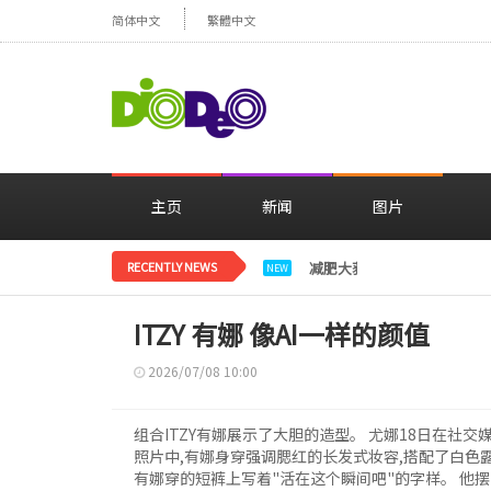
简体中文
繁體中文
主页
新闻
图片
RECENTLY NEWS
减肥大获成功的郑妍，在TWI
NEW
ITZY 有娜 像AI一样的颜值
2026/07/08 10:00
组合ITZY有娜展示了大胆的造型。 尤娜18日在社
照片中,有娜身穿强调腮红的长发式妆容,搭配了白色
有娜穿的短裤上写着"活在这个瞬间吧"的字样。 他