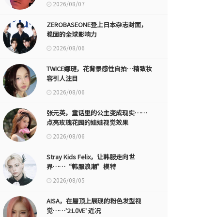
2026/08/07
ZEROBASEONE登上日本杂志封面，
稳固的全球影响力
2026/08/06
TWICE娜璉，花背景感性自拍…精致妆
容引人注目
2026/08/06
张元英，童话里的公主变成现实……
点亮玫瑰花园的娃娃视觉效果
2026/08/06
Stray Kids Felix，让韩服走向世
界……“韩服浪潮”模特
2026/08/05
AISA，在屋顶上展现的粉色发型视
觉……'2:L0VE' 近况