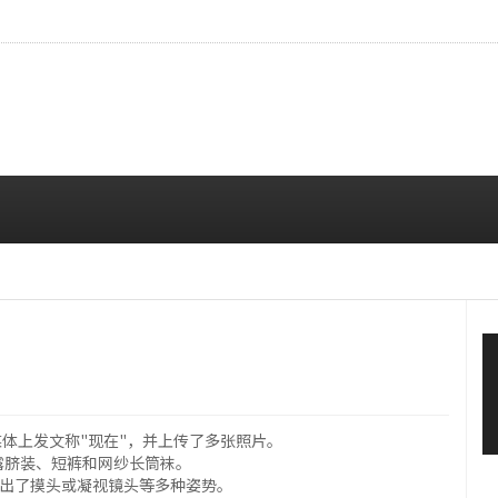
CE成员中最瘦。
08/07 10:00 AM
交媒体上发文称"现在"，并上传了多张照片。
露脐装、短裤和网纱长筒袜。
摆出了摸头或凝视镜头等多种姿势。