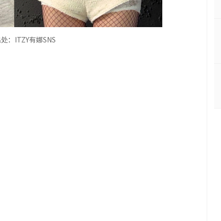
出处：
ITZY
有娜
SNS