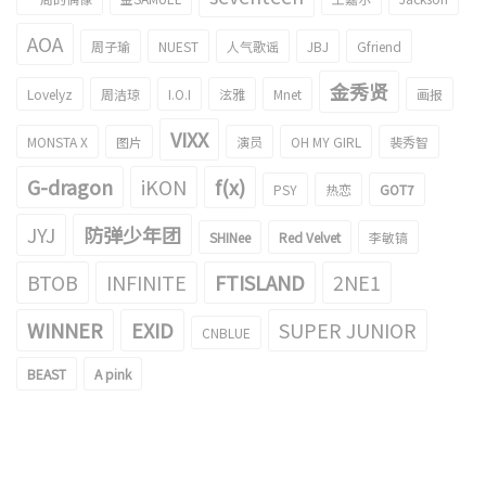
AOA
周子瑜
NUEST
人气歌谣
JBJ
Gfriend
金秀贤
Lovelyz
周洁琼
I.O.I
泫雅
Mnet
画报
VIXX
MONSTA X
图片
演员
OH MY GIRL
裴秀智
G-dragon
iKON
f(x)
PSY
热恋
GOT7
JYJ
防弹少年团
SHINee
Red Velvet
李敏镐
BTOB
INFINITE
FTISLAND
2NE1
WINNER
EXID
SUPER JUNIOR
CNBLUE
BEAST
A pink