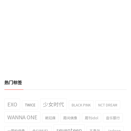
热门标签
EXO
少女时代
TWICE
BLACK PINK
NCT DREAM
WANNA ONE
赖冠霖
周间偶像
周刊idol
音乐银行
seventeen
一周的偶像
金SAMUEL
王嘉尔
Jackson