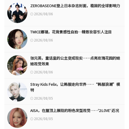
ZEROBASEONE登上日本杂志封面，稳固的全球影响力
2026/08/06
TWICE娜璉，花背景感性自拍…精致妆容引人注目
2026/08/06
张元英，童话里的公主变成现实……点亮玫瑰花园的娃
娃视觉效果
2026/08/06
Stray Kids Felix，让韩服走向世界……“韩服浪潮”模
特
2026/08/05
AISA，在屋顶上展现的粉色发型视觉……'2:L0VE' 近况
2026/08/05