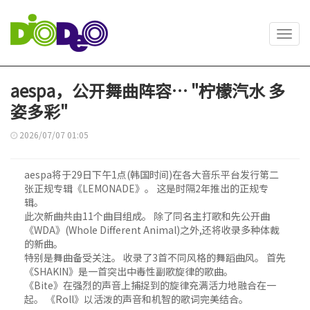
Toggl
navig
aespa，公开舞曲阵容… "柠檬汽水 多
姿多彩"
2026/07/07 01:05
aespa将于29日下午1点(韩国时间)在各大音乐平台发行第二
张正规专辑《LEMONADE》。 这是时隔2年推出的正规专
辑。
此次新曲共由11个曲目组成。 除了同名主打歌和先公开曲
《WDA》(Whole Different Animal)之外,还将收录多种体裁
的新曲。
特别是舞曲备受关注。 收录了3首不同风格的舞蹈曲风。 首先
《SHAKIN》是一首突出中毒性副歌旋律的歌曲。
《Bite》在强烈的声音上捕捉到的旋律充满活力地融合在一
起。 《Roll》以活泼的声音和机智的歌词完美结合。