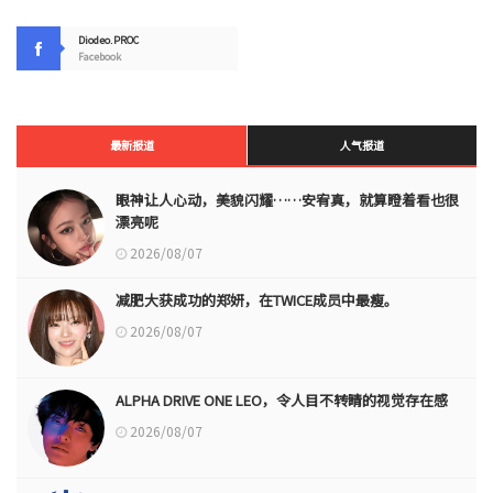
Diodeo.PROC
Facebook
最新报道
人气报道
眼神让人心动，美貌闪耀……安宥真，就算瞪着看也很
漂亮呢
2026/08/07
减肥大获成功的郑妍，在TWICE成员中最瘦。
2026/08/07
ALPHA DRIVE ONE LEO，令人目不转睛的视觉存在感
2026/08/07