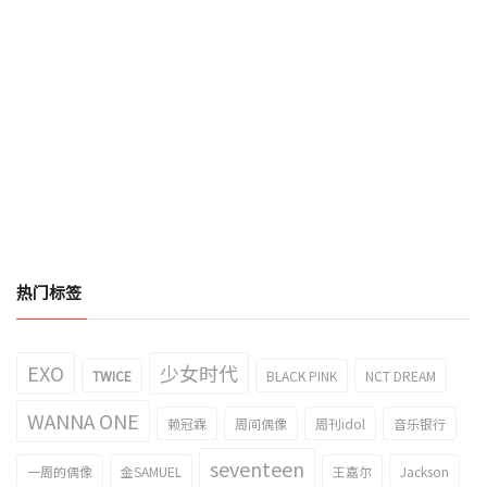
热门标签
EXO
少女时代
TWICE
BLACK PINK
NCT DREAM
WANNA ONE
赖冠霖
周间偶像
周刊idol
音乐银行
seventeen
一周的偶像
金SAMUEL
王嘉尔
Jackson