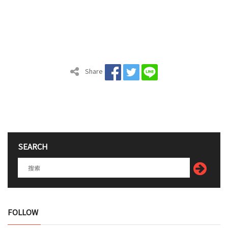
Share
SEARCH
FOLLOW