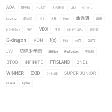
AOA
周子瑜
NUEST
人气歌谣
JBJ
Gfriend
金秀贤
Lovelyz
周洁琼
I.O.I
泫雅
Mnet
画报
VIXX
MONSTA X
图片
演员
OH MY GIRL
裴秀智
G-dragon
iKON
f(x)
PSY
热恋
GOT7
JYJ
防弹少年团
SHINee
Red Velvet
李敏镐
BTOB
INFINITE
FTISLAND
2NE1
WINNER
EXID
SUPER JUNIOR
CNBLUE
BEAST
A pink