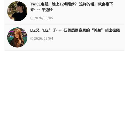
TWICE定延，晚上12点跑步？ 这样的话，就会瘦下
来……半边脸
2026/08/05
LIZ又“LIZ”了……压倒悉尼夜景的“美貌”超出极限
2026/08/04