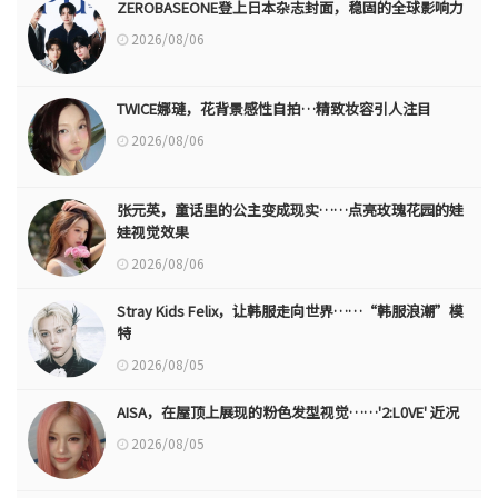
ZEROBASEONE登上日本杂志封面，稳固的全球影响力
2026/08/06
TWICE娜璉，花背景感性自拍…精致妆容引人注目
2026/08/06
张元英，童话里的公主变成现实……点亮玫瑰花园的娃
娃视觉效果
2026/08/06
Stray Kids Felix，让韩服走向世界……“韩服浪潮”模
特
2026/08/05
AISA，在屋顶上展现的粉色发型视觉……'2:L0VE' 近况
2026/08/05