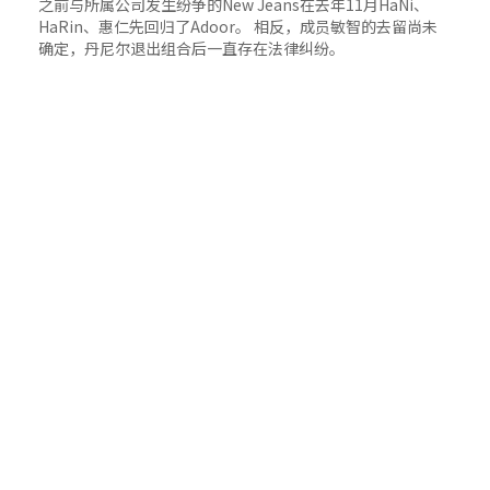
之前与所属公司发生纷争的New Jeans在去年11月HaNi、
HaRin、惠仁先回归了Adoor。 相反，成员敏智的去留尚未
确定，丹尼尔退出组合后一直存在法律纠纷。