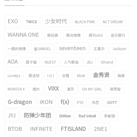
EXO
少女时代
TWICE
BLACK PINK
NCT DREAM
WANNA ONE
赖冠霖
周间偶像
周刊idol
音乐银行
seventeen
一周的偶像
金SAMUEL
王嘉尔
Jackson
AOA
周子瑜
NUEST
人气歌谣
JBJ
Gfriend
金秀贤
Lovelyz
周洁琼
I.O.I
泫雅
Mnet
画报
VIXX
MONSTA X
图片
演员
OH MY GIRL
裴秀智
G-dragon
iKON
f(x)
PSY
热恋
GOT7
JYJ
防弹少年团
SHINee
Red Velvet
李敏镐
BTOB
INFINITE
FTISLAND
2NE1